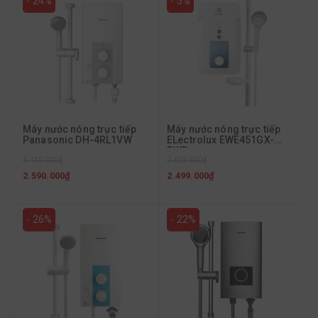
- 24%
- 5%
Máy nước nóng trực tiếp
Máy nước nóng trực tiếp
Panasonic DH-4RL1VW
ELectrolux EWE451GX-
DWB
3.410.000₫
2.629.000₫
2.590.000₫
2.499.000₫
- 26%
- 22%