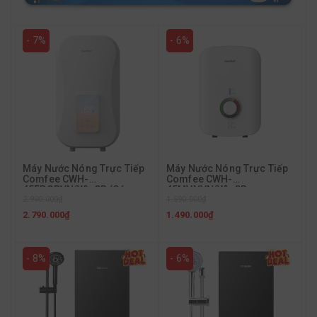
- 7%
- 6%
Máy Nước Nóng Trực Tiếp
Máy Nước Nóng Trực Tiếp
Comfee CWH-
Comfee CWH-
45EPGPVN(W)-CB (Có
45MVNVN(W)-CB
Bơm)
2.990.000₫
1.590.000₫
2.790.000₫
1.490.000₫
- 8%
- 6%