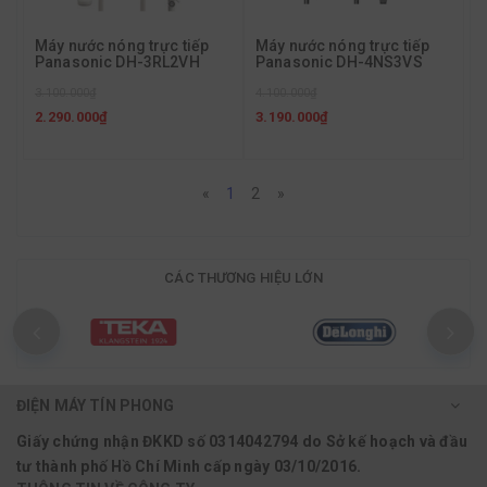
Máy nước nóng trực tiếp
Máy nước nóng trực tiếp
Panasonic DH-3RL2VH
Panasonic DH-4NS3VS
3.100.000₫
4.100.000₫
2.290.000₫
3.190.000₫
«
1
2
»
CÁC THƯƠNG HIỆU LỚN
ĐIỆN MÁY TÍN PHONG
Giấy chứng nhận ĐKKD số 0314042794 do Sở kế hoạch và đầu
tư thành phố Hồ Chí Minh cấp ngày 03/10/2016.