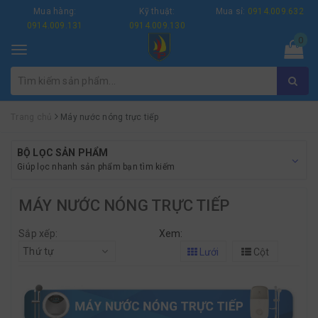
Mua hàng:
Kỹ thuật:
Mua sỉ:
0914.009.632
0914.009.131
0914.009.130
0
Toggle
navigation
Trang chủ
Máy nước nóng trực tiếp
BỘ LỌC SẢN PHẨM
Giúp lọc nhanh sản phẩm bạn tìm kiếm
MÁY NƯỚC NÓNG TRỰC TIẾP
Sắp xếp:
Xem:
Thứ tự
Lưới
Cột