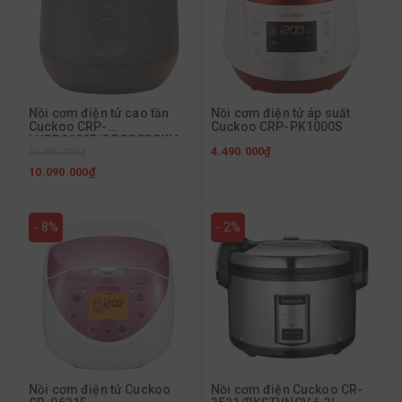
Nồi cơm điện tử cao tần
Nồi cơm điện tử áp suất
Cuckoo CRP-
Cuckoo CRP-PK1000S
LHBR0600F/GRGRCRCKV
4.490.000₫
1.08L
10.990.000₫
10.090.000₫
- 8%
- 2%
Nồi cơm điện tử Cuckoo
Nồi cơm điện Cuckoo CR-