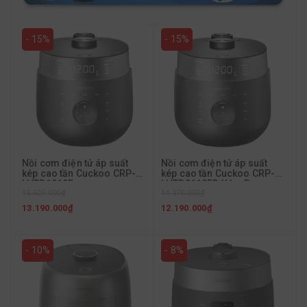
- 15%
- 15%
Nồi cơm điện tử áp suất
Nồi cơm điện tử áp suất
kép cao tần Cuckoo CRP-
kép cao tần Cuckoo CRP-
LHTR1010F
LHTR0610FD Xám Bạc
15.525.000₫
1.08L
14.375.000₫
13.190.000₫
12.190.000₫
- 10%
- 8%