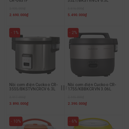
CR-0631F
3521/BKSTVNCV 6.3L
2.935.000₫
5.616.000₫
2.690.000₫
5.490.000₫
- 1%
- 2%
Nồi cơm điện Cuckoo CR-
Nồi cơm điện Cuckoo CR-
3555/BKSTVNCRCV 6.3L
1755/KBBKCRVN 3.06L
3.917.000₫
2.445.000₫
3.890.000₫
2.390.000₫
- 10%
- 6%