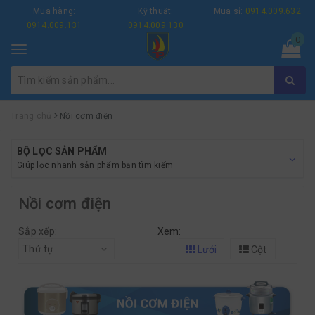
Mua hàng:
Kỹ thuật:
Mua sỉ:
0914.009.632
0914.009.131
0914.009.130
0
Toggle
navigation
Trang chủ
Nồi cơm điện
BỘ LỌC SẢN PHẨM
Giúp lọc nhanh sản phẩm bạn tìm kiếm
Nồi cơm điện
Sắp xếp:
Xem:
Thứ tự
Lưới
Cột