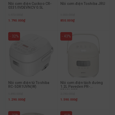
Nồi cơm điện Cuckoo CR-
Nồi cơm điện Toshiba JRU
0331/IVDEVNCV 0.5L
1.973.000₫
1.050.000₫
1.790.000₫
850.000₫
- 32%
- 43%
Nồi cơm điện tử Toshiba
Nồi cơm điện tách đường
RC-5DR1UVN(W)
1.2L Paveden PR-
3D12LSBE
1.890.000₫
2.790.000₫
1.290.000₫
1.590.000₫