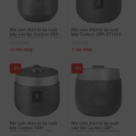
Nồi cơm điện tử áp suất
Nồi cơm điện tử áp suất
kép cao tần Cuckoo CRP-
kép Cuckoo CRP-ST1010
PHTR0610FSM Bạc 1.08L
13.490.000₫
7.845.000₫
12.090.000₫
7.190.000₫
- 8%
- 8%
Nồi cơm điện tử áp suất
Nồi cơm điện tử áp suất
kép Cuckoo CRP-
cao tần Cuckoo CRP-
ST0610FG Xám 1.08L
LHBR1000F/GRGRCRCKV