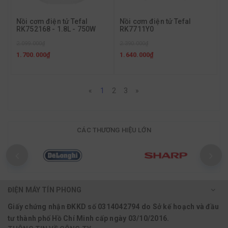
Nồi cơm điện tử Tefal
Nồi cơm điện tử Tefal
RK752168 - 1.8L - 750W
RK7711Y0
2.099.000₫
2.390.000₫
1.700.000₫
1.640.000₫
«
1
2
3
»
CÁC THƯƠNG HIỆU LỚN
ĐIỆN MÁY TÍN PHONG
Giấy chứng nhận ĐKKD số 0314042794 do Sở kế hoạch và đầu
tư thành phố Hồ Chí Minh cấp ngày 03/10/2016.