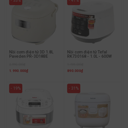
- 33%
- 41%
Nồi cơm điện tử 3D 1.8L
Nồi cơm điện tử Tefal
Paveden PR-3D18BE
RK730168 - 1.0L - 600W
2.990.000₫
1.499.000₫
1.990.000₫
890.000₫
- 19%
- 31%