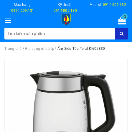
Mua hàng:
Kỹ thuật:
Mua sỉ:
0914.009.632
0914.009.131
0914.009.130
0
Toggle
navigation
Trang chủ
Gia dụng nhà bếp
Ấm Siêu Tốc Tefal KI605830