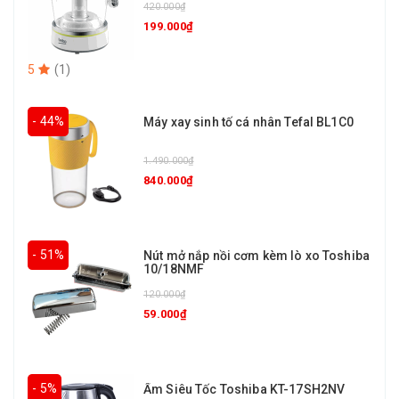
420.000₫
199.000₫
5
(
1
)
- 44%
Máy xay sinh tố cá nhân Tefal BL1C0
1.490.000₫
840.000₫
- 51%
Nút mở nắp nồi cơm kèm lò xo Toshiba
10/18NMF
120.000₫
59.000₫
- 5%
Ấm Siêu Tốc Toshiba KT-17SH2NV