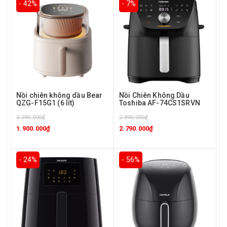
- 42%
- 7%
Nồi chiên không dầu Bear
Nồi Chiên Không Dầu
QZG-F15G1 (6 lít)
Toshiba AF-74CS1SRVN
3.290.000₫
2.990.000₫
1.900.000₫
2.790.000₫
- 24%
- 56%