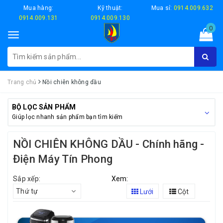
Mua hàng:
Kỹ thuật:
Mua sỉ:
0914.009.632
0914.009.131
0914.009.130
0
Toggle
navigation
Trang chủ
Nồi chiên không dầu
BỘ LỌC SẢN PHẨM
Giúp lọc nhanh sản phẩm bạn tìm kiếm
NỒI CHIÊN KHÔNG DẦU - Chính hãng -
Điện Máy Tín Phong
Sắp xếp:
Xem:
Thứ tự
Lưới
Cột