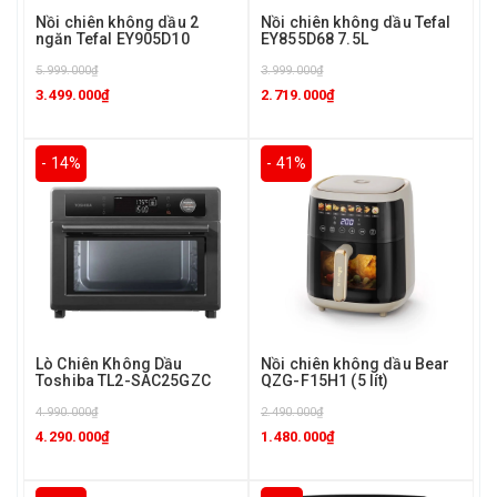
Nồi chiên không dầu 2
Nồi chiên không dầu Tefal
ngăn Tefal EY905D10
EY855D68 7.5L
5.999.000₫
3.999.000₫
3.499.000₫
2.719.000₫
- 14%
- 41%
Lò Chiên Không Dầu
Nồi chiên không dầu Bear
Toshiba TL2-SAC25GZC
QZG-F15H1 (5 lít)
4.990.000₫
2.490.000₫
4.290.000₫
1.480.000₫