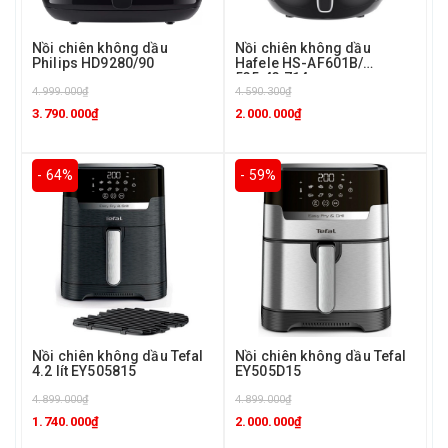
Nồi chiên không dầu
Nồi chiên không dầu
Philips HD9280/90
Hafele HS-AF601B/
535.43.714
4.999.000₫
4.590.300₫
3.790.000₫
2.000.000₫
- 64%
- 59%
Nồi chiên không dầu Tefal
Nồi chiên không dầu Tefal
4.2 lít EY505815
EY505D15
4.899.000₫
4.899.000₫
1.740.000₫
2.000.000₫