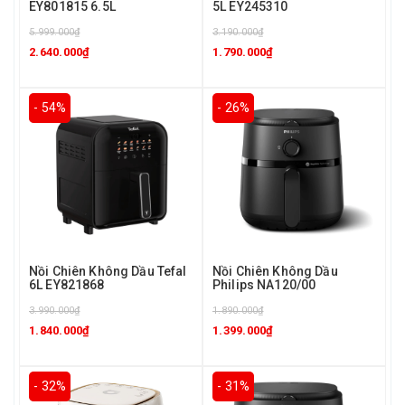
EY801815 6.5L
5L EY245310
5.999.000₫
3.190.000₫
2.640.000₫
1.790.000₫
- 54%
- 26%
Nồi Chiên Không Dầu Tefal
Nồi Chiên Không Dầu
6L EY821868
Philips NA120/00
3.990.000₫
1.890.000₫
1.840.000₫
1.399.000₫
- 32%
- 31%