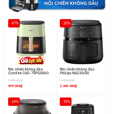
- 47%
- 20%
Nồi chiên không dầu
Nồi chiên không dầu
Comfee CAD-75PG00A0
Philips NA230/00
1.890.000₫
2.940.000₫
999.000₫
2.340.000₫
- 24%
- 35%