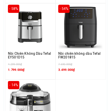
- 58%
- 54%
Nồi Chiên Không Dầu Tefal
Nồi chiên không dầu Tefal
EY501D15
FW201815
4.299.000₫
7.690.000₫
1.799.000₫
3.499.000₫
- 14%