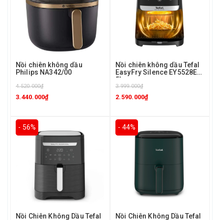
Nồi chiên không dầu
Nồi chiên không dầu Tefal
Philips NA342/00
EasyFry Silence EY5528E0
5L
4.520.000₫
3.999.000₫
3.440.000₫
2.590.000₫
- 56%
- 44%
Nồi Chiên Không Dầu Tefal
Nồi Chiên Không Dầu Tefal