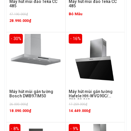
Máy hút mùi đảo Teka CC
Máy hút mùi đảo Teka CC
485
485
Bỏ Mẫu
47.190.000₫
28.990.000₫
- 30%
- 16%
Máy hút mùi gắn tường
Máy hút mùi gắn tường
Bosch DWB97IM50
Hafele HH-WVG90C/
533.89.013
26.000.000₫
17.259.000₫
18.090.000₫
14.449.000₫
- 8%
- 9%