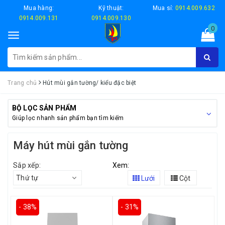
Mua hàng:
Kỹ thuật:
Mua sỉ:
0914.009.632
0914.009.131
0914.009.130
0
Toggle
navigation
Trang chủ
Hút mùi gắn tường/ kiểu đặc biệt
BỘ LỌC SẢN PHẨM
Giúp lọc nhanh sản phẩm bạn tìm kiếm
Máy hút mùi gắn tường
Sắp xếp:
Xem:
Thứ tự
Lưới
Cột
- 38%
- 31%