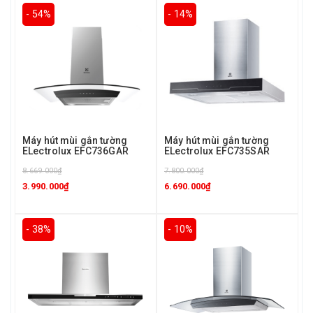
- 54%
- 14%
Máy hút mùi gắn tường
Máy hút mùi gắn tường
ELectrolux EFC736GAR
ELectrolux EFC735SAR
8.669.000₫
7.800.000₫
3.990.000₫
6.690.000₫
- 38%
- 10%