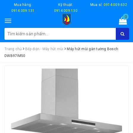
Mua hàng:
Kỹ thuật:
Mua sỉ:
0914.009.632
0914.009.131
0914.009.130
0
Toggle
navigation
Trang chủ
Bếp điện - Máy hút mùi
Máy hút mùi gắn tường Bosch
DWB97IM50