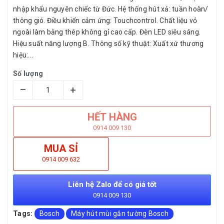
nhập khẩu nguyên chiếc từ Đức. Hệ thống hút xả: tuần hoàn/
thông gió. Điều khiển cảm ứng: Touchcontrol. Chất liệu vỏ
ngoài làm bằng thép không gỉ cao cấp. Đèn LED siêu sáng.
Hiệu suất năng lượng B. Thông số kỹ thuật: Xuất xứ thương
hiệu:...
Số lượng
–
+
HẾT HÀNG
0914 009 130
MUA SỈ
0914 009 632
Liên hệ Zalo để có giá tốt
0914 009 130
Tags:
Bosch
Máy hút mùi gắn tường Bosch