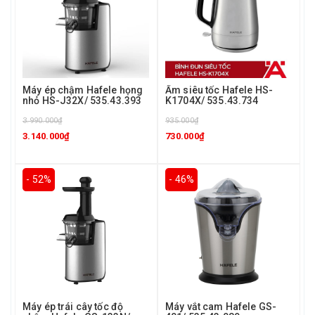
Máy ép chậm Hafele họng
Ấm siêu tốc Hafele HS-
nhỏ HS-J32X/ 535.43.393
K1704X/ 535.43.734
3.990.000₫
935.000₫
3.140.000₫
730.000₫
- 52%
- 46%
Máy ép trái cây tốc độ
Máy vắt cam Hafele GS-