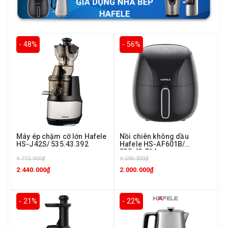
- 48%
- 56%
Máy ép chậm cỡ lớn Hafele
Nồi chiên không dầu
HS-J42S/ 535.43.392
Hafele HS-AF601B/
535.43.714
4.715.000₫
4.590.300₫
2.440.000₫
2.000.000₫
- 21%
- 22%