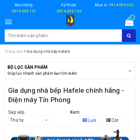
Mua hàng:
Kỹ thuật:
Mua sỉ:
0914.009.632
0914.009.131
0914.009.130
0
Toggle
navigation
Trang chủ
Gia dụng nhà bếp Hafele
BỘ LỌC SẢN PHẨM
Giúp lọc nhanh sản phẩm bạn tìm kiếm
Gia dụng nhà bếp Hafele chính hãng -
Điện máy Tín Phong
Sắp xếp:
Xem:
Thứ tự
Lưới
Cột