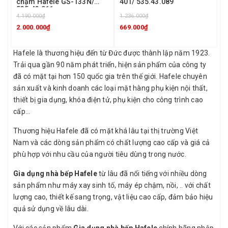
chậm Hafele GS-133N/
401/ 535.43.089
535.43.811
4.190.000₫
1.236.000₫
2.000.000₫
669.000₫
Hafele là thương hiệu đến từ Đức được thành lập năm 1923.
Trải qua gần 90 năm phát triển, hiện sản phẩm của công ty
đã có mặt tại hơn 150 quốc gia trên thế giới. Hafele chuyên
sản xuất và kinh doanh các loại mặt hàng phụ kiện nội thất,
thiết bị gia dụng, khóa điện tử, phụ kiện cho công trình cao
cấp…
Thương hiệu Hafele đã có mặt khá lâu tại thị trường Việt
Nam và các dòng sản phẩm có chất lượng cao cấp và giá cả
phù hợp với nhu cầu của người tiêu dùng trong nước.
Gia dụng nhà bếp Hafele
từ lâu đã nổi tiếng với nhiều dòng
sản phẩm như máy xay sinh tố, máy ép chậm, nồi, .. với chất
lượng cao, thiết kế sang trọng, vật liệu cao cấp, đảm bảo hiệu
quả sử dụng về lâu dài.
Với các sản phẩm
Gia dụng nhà bếp Hafele
chính hãng nhập