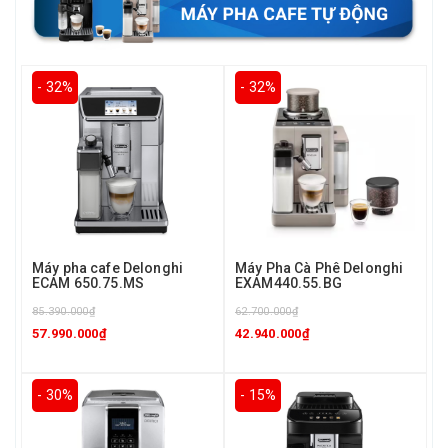
- 32%
- 32%
Máy pha cafe Delonghi
Máy Pha Cà Phê Delonghi
ECAM 650.75.MS
EXAM440.55.BG
85.390.000₫
62.700.000₫
57.990.000₫
42.940.000₫
- 30%
- 15%