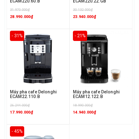
ECAM220.60.B
ECAM220.22.GB
31.970.000₫
30.132.000₫
28.990.000₫
23.940.000₫
- 31%
- 21%
Máy pha cafe Delonghi
Máy pha cafe Delonghi
ECAM22.110.B
ECAM12.122.B
26.244.000₫
18.990.000₫
17.990.000₫
14.940.000₫
- 45%