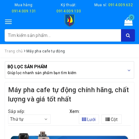
Mua hàng:
Kỹ thuật:
Mua sỉ:
0914.009.632
0914.009.131
0914.009.130
0
Toggle
navigation
Trang chủ
Máy pha cafe tự động
BỘ LỌC SẢN PHẨM
Giúp lọc nhanh sản phẩm bạn tìm kiếm
Máy pha cafe tự động chính hãng, chất
lượng và giá tốt nhất
Sắp xếp:
Xem:
Thứ tự
Lưới
Cột