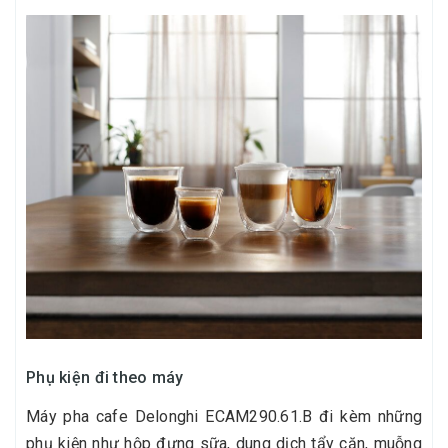
Phụ kiện đi theo máy
Máy pha cafe Delonghi ECAM290.61.B đi kèm những
phụ kiện như hộp đựng sữa, dung dịch tẩy cặn, muỗng