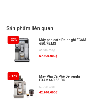
Sản phẩm liên quan
- 32%
Máy pha cafe Delonghi ECAM
650.75.MS
85.390.000₫
57.990.000₫
- 32%
Máy Pha Cà Phê Delonghi
EXAM440.55.BG
62.700.000₫
42.940.000₫