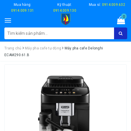
Mua hàng:
Kỹ thuật:
Mua sỉ:
0914.009.632
0914.009.131
0914.009.130
0
Toggle
navigation
Trang chủ
Máy pha cafe tự động
Máy pha cafe Delonghi
ECAM290.61.B