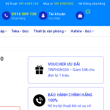
1
Kỹ thuật:
0914.009.130
Mua sỉ:
0914.009.632
Hệ thống cửa hàng
0
0914 009 130
Tài khoản
Mua hàng
Xin chào
Pháp
Teka - Đức
Thiết bị văn phòng
Hafele - Đức
10
VOUCHER ƯU ĐÃI
TINPHONG50 – Giảm 50K cho
đơn từ 1 triệu
BẢO HÀNH CHÍNH HÃNG
100%
Hổ trợ kỹ thuật khi có sự cố