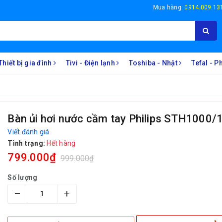
Mua hàng:
0914.009.13
Thiết bị gia đình
Tivi - Điện lạnh
Toshiba - Nhật
Tefal - 
Bàn ủi hơi nước cầm tay Philips STH1000/
Viết đánh giá
Tình trạng:
Hết hàng
799.000₫
999.000₫
Số lượng
–
+