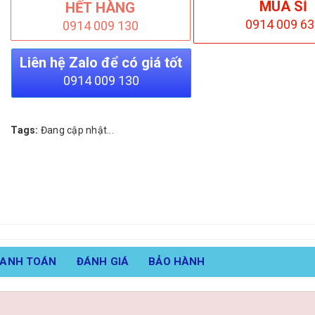
MUA SỈ
HẾT HÀNG
0914 009 63
0914 009 130
Liên hệ Zalo để có giá tốt
0914 009 130
Tags:
Đang cập nhật...
HANH TOÁN
ĐÁNH GIÁ
BẢO HÀNH