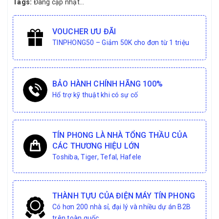
Tags:
Đang cập nhật...
VOUCHER ƯU ĐÃI
TINPHONG50 – Giảm 50K cho đơn từ 1 triệu
BẢO HÀNH CHÍNH HÃNG 100%
Hổ trợ kỹ thuật khi có sự cố
TÍN PHONG LÀ NHÀ TỔNG THẦU CỦA
CÁC THƯƠNG HIỆU LỚN
Toshiba, Tiger, Tefal, Hafele
THÀNH TỰU CỦA ĐIỆN MÁY TÍN PHONG
Có hơn 200 nhà sỉ, đại lý và nhiều dự án B2B
trên toàn quốc