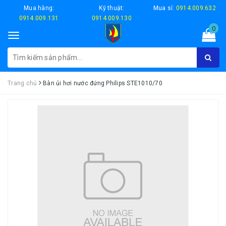
Mua hàng:
Kỹ thuật:
Mua sỉ:
0914.009.632
0914.009.131
0914.009.130
0
Toggle
navigation
Trang chủ
Bàn ủi hơi nước đứng Philips STE1010/70