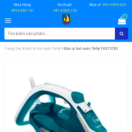
Mua hàng:
Kỹ thuật:
Mua sỉ:
0914.009.632
0914.009.131
0914.009.130
0
Toggle
navigation
Trang chủ
Bàn ủi hơi nước Tefal
Bàn ủi hơi nước Tefal FV5737E0