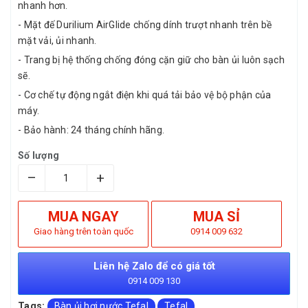
nhanh hơn.
- Mặt đế Durilium AirGlide chống dính trượt nhanh trên bề
mặt vải, ủi nhanh.
- Trang bị hệ thống chống đóng cặn giữ cho bàn ủi luôn sạch
sẽ.
- Cơ chế tự động ngắt điện khi quá tải bảo vệ bộ phận của
máy.
- Bảo hành: 24 tháng chính hãng.
Số lượng
–
+
MUA NGAY
MUA SỈ
Giao hàng trên toàn quốc
0914 009 632
Liên hệ Zalo để có giá tốt
0914 009 130
Tags:
Bàn ủi hơi nước Tefal
Tefal