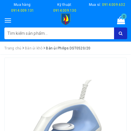
Mua hàng:
Kỹ thuật:
Mua sỉ:
0914.009.632
0914.009.131
0914.009.130
0
Toggle
navigation
Trang chủ
Bàn ủi khô
Bàn ủi Philips DST0520/20