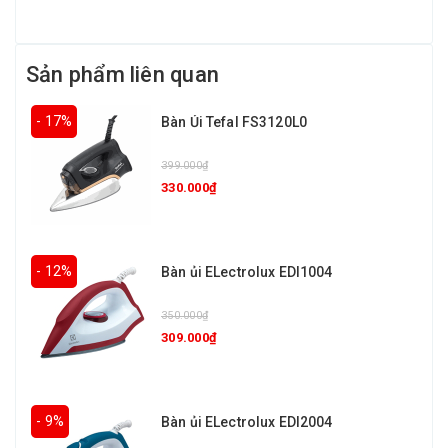
Sản phẩm liên quan
- 17%
Bàn Ủi Tefal FS3120L0
399.000₫
330.000₫
- 12%
Bàn ủi ELectrolux EDI1004
350.000₫
309.000₫
- 9%
Bàn ủi ELectrolux EDI2004