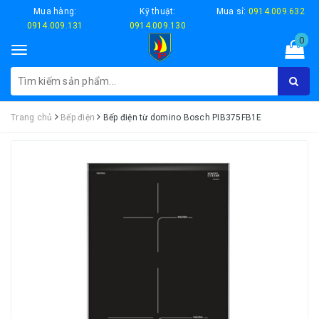
Mua hàng:
Kỹ thuật:
Mua sỉ:
0914.009.632
0914.009.131
0914.009.130
0
Toggle
navigation
Trang chủ
Bếp điện
Bếp điện từ domino Bosch PIB375FB1E