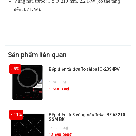
Vùng nấu trước: 1 x Ø 210 mm, 2.2 KW (có thể tăng
đến 3.7 KW).
Sản phẩm liên quan
- 8%
Bếp điện từ đơn Toshiba IC-20S4PV
1.790.000₫
1.640.000₫
- 11%
Bếp điện từ 3 vùng nấu Teka IBF 63210
SSM BK
14.190.000₫
12.690.000₫