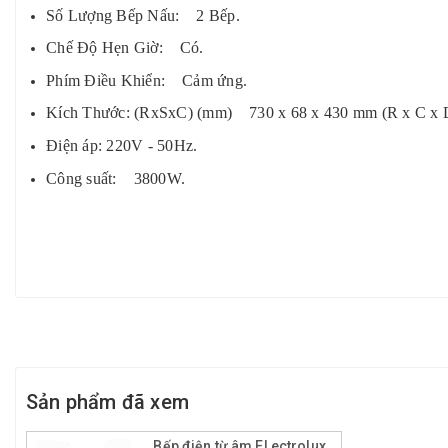
Số Lượng Bếp Nấu: 2 Bếp.
Chế Độ Hẹn Giờ: Có.
Phím Điều Khiển: Cảm ứng.
Kích Thước: (RxSxC) (mm) 730 x 68 x 430 mm (R x C x 
Điện áp: 220V - 50Hz.
Công suất: 3800W.
Sản phẩm đã xem
Bếp điện từ âm ELectrolux