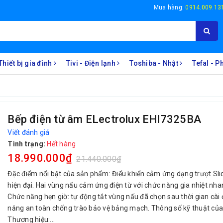
Mua hàng:
0914.009.13
Thiết bị gia đình
Tivi - Điện lạnh
Toshiba - Nhật
Tefal - 
Bếp điện từ âm ELectrolux EHI7325BA
Viết đánh giá
Tình trạng:
Hết hàng
18.990.000₫
21.440.000₫
Đặc điểm nổi bật của sản phẩm: Điểu khiển cảm ứng dạng trượt Slid
hiện đại. Hai vùng nấu cảm ứng điện từ với chức năng gia nhiệt nha
Chức năng hẹn giờ: tự động tắt vùng nấu đã chọn sau thời gian cài
năng an toàn chống trào bảo vệ bảng mạch. Thông số kỹ thuật củ
Thương hiệu:...