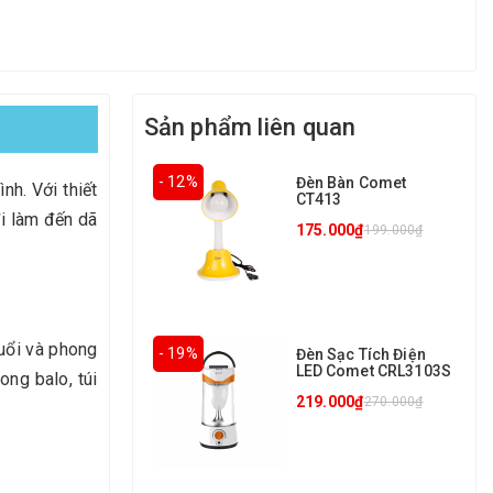
Sản phẩm liên quan
- 12%
Đèn Bàn Comet
nh. Với thiết
CT413
đi làm đến dã
175.000₫
199.000₫
tuổi và phong
- 19%
Đèn Sạc Tích Điện
LED Comet CRL3103S
ng balo, túi
219.000₫
270.000₫