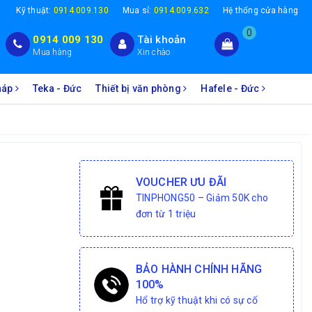
1
Kỹ thuật:
0914.009.130
Mua sỉ:
0914.009.632
Hệ thống cửa hàng
0
0914 009 130
Tài khoản
Mua hàng
Xin chào
Pháp
Teka - Đức
Thiết bị văn phòng
Hafele - Đức
VOUCHER ƯU ĐÃI
TINPHONG50 – Giảm 50K cho
đơn từ 1 triệu
BẢO HÀNH CHÍNH HÃNG
100%
Hổ trợ kỹ thuật khi có sự cố