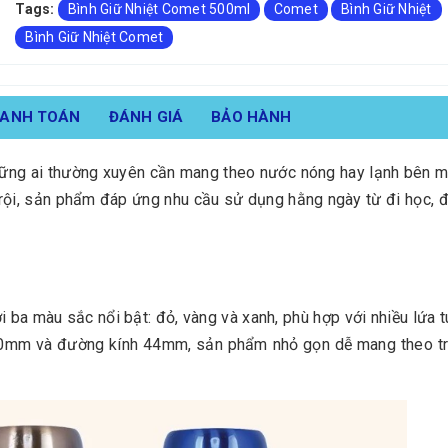
Tags:
Bình Giữ Nhiệt Comet 500ml
Comet
Bình Giữ Nhiệt
Bình Giữ Nhiệt Comet
HANH TOÁN
ĐÁNH GIÁ
BẢO HÀNH
hững ai thường xuyên cần mang theo nước nóng hay lạnh bên mì
 trội, sản phẩm đáp ứng nhu cầu sử dụng hằng ngày từ đi học, 
 ba màu sắc nổi bật: đỏ, vàng và xanh, phù hợp với nhiều lứa 
30mm và đường kính 44mm, sản phẩm nhỏ gọn dễ mang theo tro