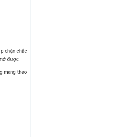
nắp chặn chắc
 mở được.
àng mang theo