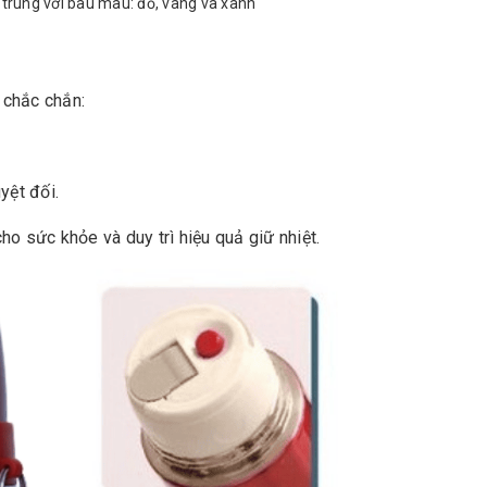
rẻ trung với bau màu: đỏ, vàng và xanh
 chắc chắn:
yệt đối.
o sức khỏe và duy trì hiệu quả giữ nhiệt.