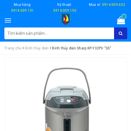
Mua hàng:
Kỹ thuật:
Mua sỉ:
0914.009.632
0914.009.131
0914.009.130
0
Toggle
navigation
Trang chủ
Bình thủy điện
Bình thủy điện Sharp KP-Y32PV "SS"