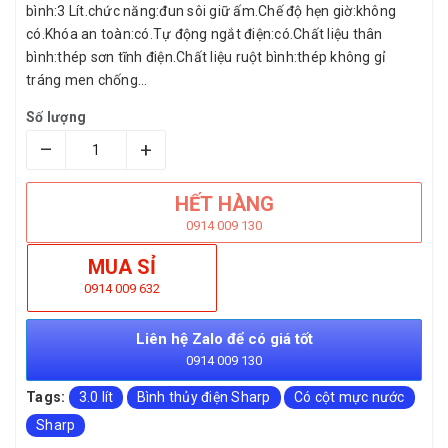
bình:3 Lít.chức năng:đun sôi giữ ấm.Chế độ hẹn giờ:không
có.Khóa an toàn:có.Tự động ngắt điện:có.Chất liệu thân
bình:thép sơn tĩnh điện.Chất liệu ruột bình:thép không gỉ
tráng men chống...
Số lượng
–
+
HẾT HÀNG
0914 009 130
MUA SỈ
0914 009 632
Liên hệ Zalo để có giá tốt
0914 009 130
Tags:
3.0 lít
Bình thủy điện Sharp
Có cột mực nước
Sharp