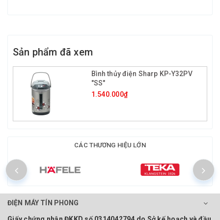
Sản phẩm đã xem
Bình thủy điện Sharp KP-Y32PV
"SS"
1.540.000₫
CÁC THƯƠNG HIỆU LỚN
ĐIỆN MÁY TÍN PHONG
Giấy chứng nhận ĐKKD số 0314042794 do Sở kế hoạch và đầu