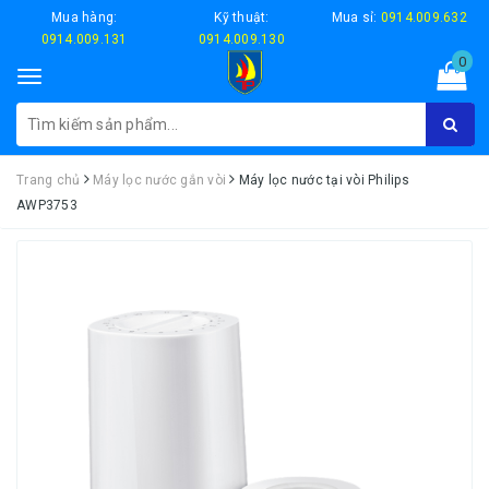
Mua hàng:
Kỹ thuật:
Mua sỉ:
0914.009.632
0914.009.131
0914.009.130
0
Toggle
navigation
Trang chủ
Máy lọc nước gắn vòi
Máy lọc nước tại vòi Philips
AWP3753