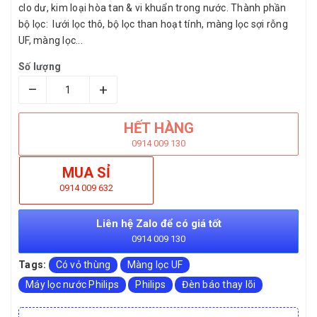
clo dư, kim loại hòa tan & vi khuẩn trong nước. Thành phần
bộ lọc: lưới lọc thô, bộ lọc than hoạt tính, màng lọc sợi rỗng
UF, màng lọc...
Số lượng
–
+
HẾT HÀNG
0914 009 130
MUA SỈ
0914 009 632
Liên hệ Zalo để có giá tốt
0914 009 130
Tags:
Có vỏ thùng
Màng lọc UF
Máy lọc nước Philips
Philips
Đèn báo thay lõi