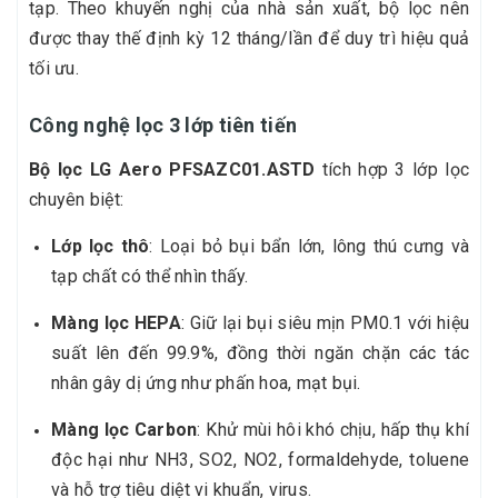
tạp. Theo khuyến nghị của nhà sản xuất, bộ lọc nên
được thay thế định kỳ 12 tháng/lần để duy trì hiệu quả
tối ưu.
Công nghệ lọc 3 lớp tiên tiến
Bộ lọc LG Aero PFSAZC01.ASTD
tích hợp 3 lớp lọc
chuyên biệt:
Lớp lọc thô
: Loại bỏ bụi bẩn lớn, lông thú cưng và
tạp chất có thể nhìn thấy.
Màng lọc HEPA
: Giữ lại bụi siêu mịn PM0.1 với hiệu
suất lên đến 99.9%, đồng thời ngăn chặn các tác
nhân gây dị ứng như phấn hoa, mạt bụi.
Màng lọc Carbon
: Khử mùi hôi khó chịu, hấp thụ khí
độc hại như NH3, SO2, NO2, formaldehyde, toluene
và hỗ trợ tiêu diệt vi khuẩn, virus.