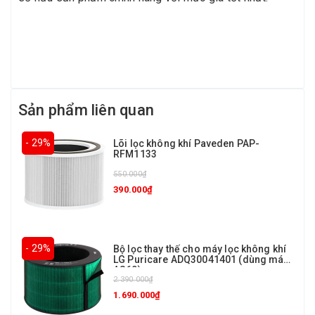
Sản phẩm liên quan
- 29%
Lõi lọc không khí Paveden PAP-
RFM1133
550.000₫
390.000₫
- 29%
Bộ lọc thay thế cho máy lọc không khí
LG Puricare ADQ30041401 (dùng máy
AS60)
2.390.000₫
1.690.000₫