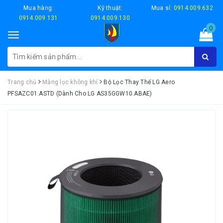
Mua hàng:
Kỹ thuật:
Mua sỉ:
0914.009.632
0914.009.131
0914.009.130
0
Toggle
navigation
Trang chủ
Màng lọc không khí
Bộ Lọc Thay Thế LG Aero
PFSAZC01.ASTD (Dành Cho LG AS35GGW10.ABAE)