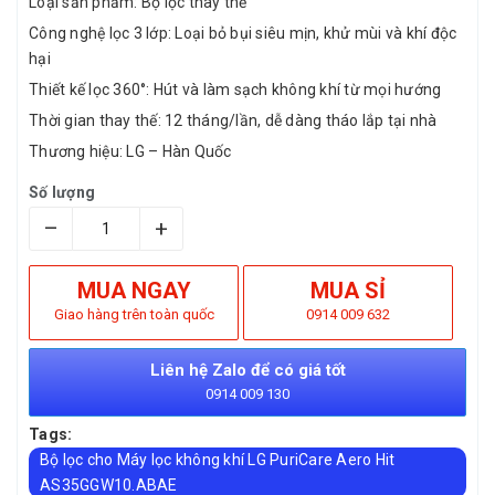
Loại sản phẩm: Bộ lọc thay thế
Công nghệ lọc 3 lớp: Loại bỏ bụi siêu mịn, khử mùi và khí độc
hại
Thiết kế lọc 360°: Hút và làm sạch không khí từ mọi hướng
Thời gian thay thế: 12 tháng/lần, dễ dàng tháo lắp tại nhà
Thương hiệu: LG – Hàn Quốc
Số lượng
–
+
MUA NGAY
MUA SỈ
Giao hàng trên toàn quốc
0914 009 632
Liên hệ Zalo để có giá tốt
0914 009 130
Tags:
Bộ lọc cho Máy lọc không khí LG PuriCare Aero Hit
AS35GGW10.ABAE