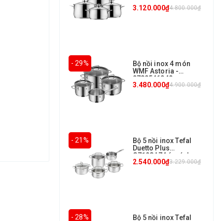
0730046040
3.120.000₫
4.800.000₫
- 29%
Bộ nồi inox 4 món
WMF Astoria -
0780546040
3.480.000₫
4.900.000₫
- 21%
Bộ 5 nồi inox Tefal
Duetto Plus
G719SA74 (quánh
2.540.000₫
3.229.000₫
16cm, nồi hầm
18/20/24 cm, nồi luộc
gà 22cm)
- 28%
Bộ 5 nồi inox Tefal