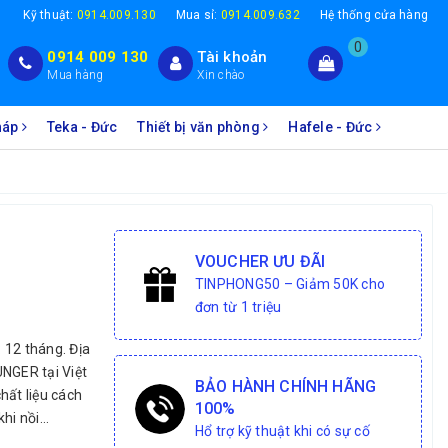
1
Kỹ thuật:
0914.009.130
Mua sỉ:
0914.009.632
Hệ thống cửa hàng
0
0914 009 130
Tài khoản
Mua hàng
Xin chào
Pháp
Teka - Đức
Thiết bị văn phòng
Hafele - Đức
VOUCHER ƯU ĐÃI
TINPHONG50 – Giảm 50K cho
đơn từ 1 triệu
 12 tháng. Địa
NGER tại Việt
BẢO HÀNH CHÍNH HÃNG
hất liệu cách
100%
i nồi...
Hổ trợ kỹ thuật khi có sự cố