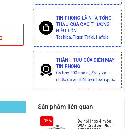
TÍN PHONG LÀ NHÀ TỔNG
THẦU CỦA CÁC THƯƠNG
HIỆU LỚN
2
Toshiba, Tiger, Tefal, Hafele
THÀNH TỰU CỦA ĐIỆN MÁY
TÍN PHONG
Có hơn 200 nhà sỉ, đại lý và
nhiều dự án B2B trên toàn quốc
Sản phẩm liên quan
- 35%
Bộ nồi inox 4 món
WMF Diadem Plus -