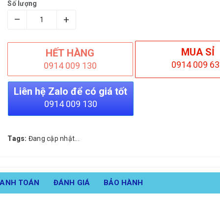
Số lượng
–
+
MUA SỈ
HẾT HÀNG
0914 009 63
0914 009 130
Liên hệ Zalo để có giá tốt
0914 009 130
Tags:
Đang cập nhật...
HANH TOÁN
ĐÁNH GIÁ
BẢO HÀNH