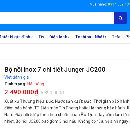
Mua hàng:
0914.009.13
Thiết bị gia đình
Tivi - Điện lạnh
Toshiba - Nhật
Tefal - 
Bộ nồi inox 7 chi tiết Junger JC200
Viết đánh giá
Tình trạng:
Hết hàng
2.490.000₫
5.890.000₫
Xuất xứ Thương hiệu: Đức. Nước sản xuất: Đức. Thời gian bảo hành:
điểm bảo hành: TT Điện máy Tín Phong hoặc Hệ thống bảo hành JU
Nam. Đáy nồi 5 lớp theo tiêu chuẩn châu Âu. Quai, tay cầm làm từ c
nhiệt. Bộ nồi JC200 bao gồm 3 nồi nấu. Không cọ rửa, vệ sinh ngay kh