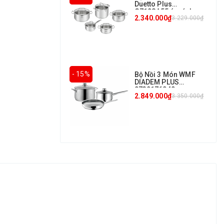
Duetto Plus
G719SA55 (quánh
2.340.000₫
3.229.000₫
16cm, nồi
18/20/22/24cm)
- 15%
Bộ Nồi 3 Món WMF
DIADEM PLUS
0739176040
2.849.000₫
3.350.000₫