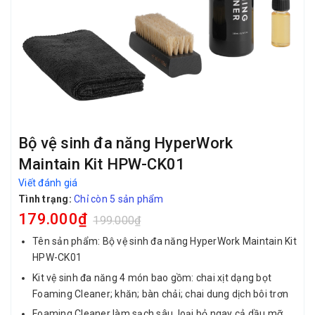
Bộ vệ sinh đa năng HyperWork
Maintain Kit HPW-CK01
Viết đánh giá
Tình trạng:
Chỉ còn 5 sản phẩm
179.000₫
199.000₫
Tên sản phẩm: Bộ vệ sinh đa năng HyperWork Maintain Kit
HPW-CK01
Kit vệ sinh đa năng 4 món bao gồm: chai xịt dạng bọt
Foaming Cleaner; khăn; bàn chải; chai dung dịch bôi trơn
Foaming Cleaner làm sạch sâu, loại bỏ ngay cả dầu mỡ,