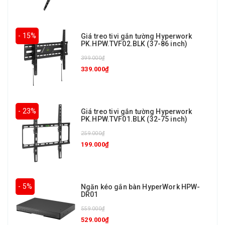
- 15%
Giá treo tivi gắn tường Hyperwork
PK.HPW.TVF02.BLK (37-86 inch)
399.000₫
339.000₫
- 23%
Giá treo tivi gắn tường Hyperwork
PK.HPW.TVF01.BLK (32-75 inch)
259.000₫
199.000₫
- 5%
Ngăn kéo gắn bàn HyperWork HPW-
DR01
559.000₫
529.000₫