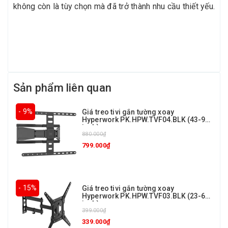
không còn là tùy chọn mà đã trở thành nhu cầu thiết yếu.
Sản phẩm liên quan
- 9%
Giá treo tivi gắn tường xoay
Hyperwork PK.HPW.TVF04.BLK (43-90
inch)
880.000₫
799.000₫
- 15%
Giá treo tivi gắn tường xoay
Hyperwork PK.HPW.TVF03.BLK (23-65
inch)
399.000₫
339.000₫