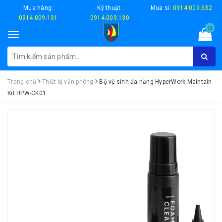
Mua hàng:
Kỹ thuật:
Mua sỉ:
0914.009.632
0914.009.131
0914.009.130
0
Toggle
navigation
Trang chủ
Thiết bị văn phòng
Bộ vệ sinh đa năng HyperWork Maintain
Kit HPW-CK01