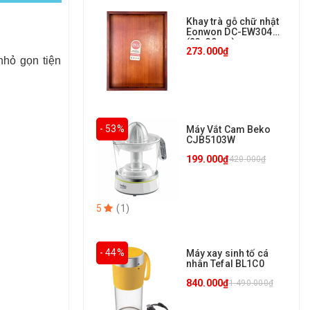
Khay trà gỗ chữ nhật
Eonwon DC-EW304
(23x30cm)
273.000₫
nhỏ gọn tiện
- 53%
Máy Vắt Cam Beko
CJB5103W
199.000₫
420.000₫
5
(
1
)
- 44%
Máy xay sinh tố cá
nhân Tefal BL1C0
840.000₫
1.490.000₫