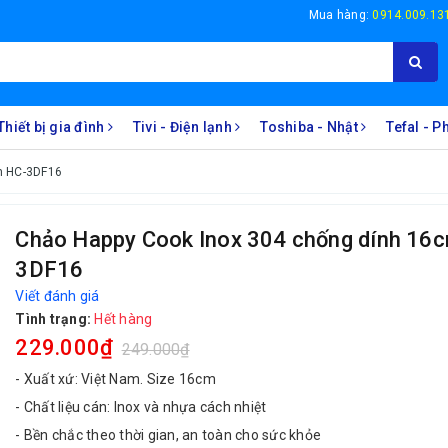
Mua hàng:
0914.009.13
Thiết bị gia đình
Tivi - Điện lạnh
Toshiba - Nhật
Tefal - 
m HC-3DF16
Chảo Happy Cook Inox 304 chống dính 16
3DF16
Viết đánh giá
Tình trạng:
Hết hàng
229.000₫
249.000₫
- Xuất xứ: Việt Nam. Size 16cm
- Chất liệu cán: Inox và nhựa cách nhiệt
- Bền chắc theo thời gian, an toàn cho sức khỏe