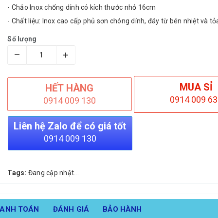
- Chảo Inox chống dính có kích thước nhỏ 16cm
- Chất liệu: Inox cao cấp phủ sơn chóng dính, đáy từ bén nhiệt và tỏ
Số lượng
–
+
MUA SỈ
HẾT HÀNG
0914 009 63
0914 009 130
Liên hệ Zalo để có giá tốt
0914 009 130
Tags:
Đang cập nhật...
HANH TOÁN
ĐÁNH GIÁ
BẢO HÀNH