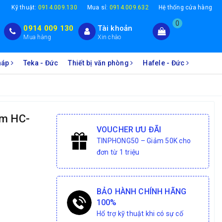
1
Kỹ thuật:
0914.009.130
Mua sỉ:
0914.009.632
Hệ thống cửa hàng
0
0914 009 130
Tài khoản
Mua hàng
Xin chào
Pháp
Teka - Đức
Thiết bị văn phòng
Hafele - Đức
cm HC-
VOUCHER ƯU ĐÃI
TINPHONG50 – Giảm 50K cho
đơn từ 1 triệu
BẢO HÀNH CHÍNH HÃNG
100%
Hổ trợ kỹ thuật khi có sự cố