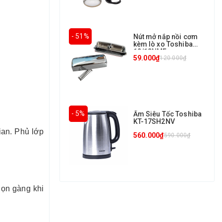
- 51%
Nút mở nắp nồi cơm
kèm lò xo Toshiba
10/18NMF
59.000₫
120.000₫
- 5%
Ấm Siêu Tốc Toshiba
KT-17SH2NV
ian. Phủ lớp
560.000₫
590.000₫
gọn gàng khi