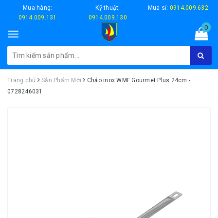
Mua hàng:
Kỹ thuật:
Mua sỉ:
0914.009.632
0914.009.131
0914.009.130
0
Toggle
navigation
Trang chủ
Sản Phẩm Mới
Chảo inox WMF Gourmet Plus 24cm -
0728246031