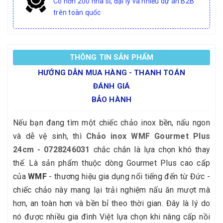
Có hơn 200 nhà sỉ, đại lý và nhiều dự án B2B
trên toàn quốc
THÔNG TIN SẢN PHẨM
HƯỚNG DẪN MUA HÀNG - THANH TOÁN
ĐÁNH GIÁ
BẢO HÀNH
Nếu bạn đang tìm một chiếc chảo inox bền, nấu ngon
và dễ vệ sinh, thì
Chảo inox WMF Gourmet Plus
24cm - 0728246031
chắc chắn là lựa chọn khó thay
thế. Là sản phẩm thuộc dòng Gourmet Plus cao cấp
của
WMF
- thương hiệu gia dụng nổi tiếng đến từ Đức -
chiếc chảo này mang lại trải nghiệm nấu ăn mượt mà
hơn, an toàn hơn và bền bỉ theo thời gian. Đây là lý do
nó được nhiều gia đình Việt lựa chọn khi nâng cấp nồi