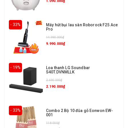
1.090.000₫
- 33%
Máy hút bụi lau sàn Roborock F25 Ace
Pro
14.990.000₫
9.990.000₫
- 19%
Loa thanh LG Soundbar
S40T.DVNMLLK
2.690.000₫
2.190.000₫
- 33%
Combo 2 Bộ 10 đũa gỗ Eonwon EW-
001
118.000₫