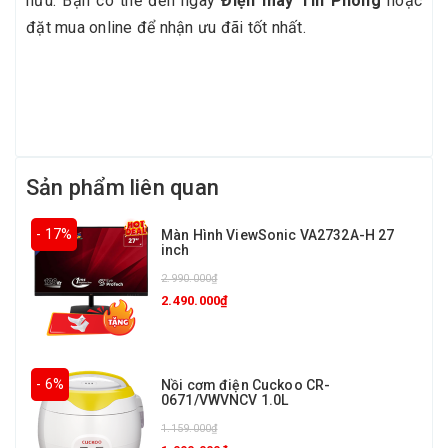
hữu. Bạn có thể đến ngay
Điện máy Tín Phong
hoặc
đặt mua online để nhận ưu đãi tốt nhất.
Sản phẩm liên quan
- 17%
Màn Hình ViewSonic VA2732A-H 27
inch
2.990.000₫
2.490.000₫
- 6%
Nồi cơm điện Cuckoo CR-
0671/VWVNCV 1.0L
1.159.000₫