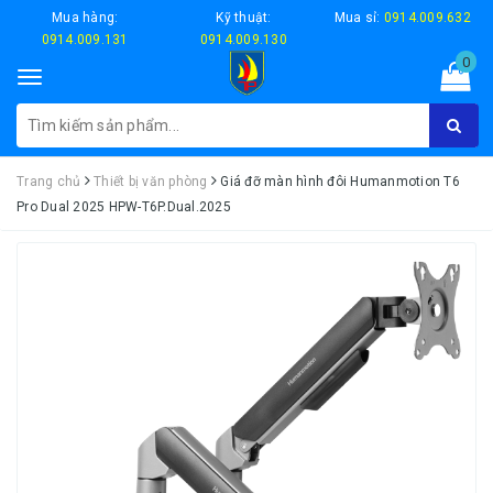
Mua hàng:
Kỹ thuật:
Mua sỉ:
0914.009.632
0914.009.131
0914.009.130
0
Toggle
navigation
Trang chủ
Thiết bị văn phòng
Giá đỡ màn hình đôi Humanmotion T6
Pro Dual 2025 HPW-T6P.Dual.2025