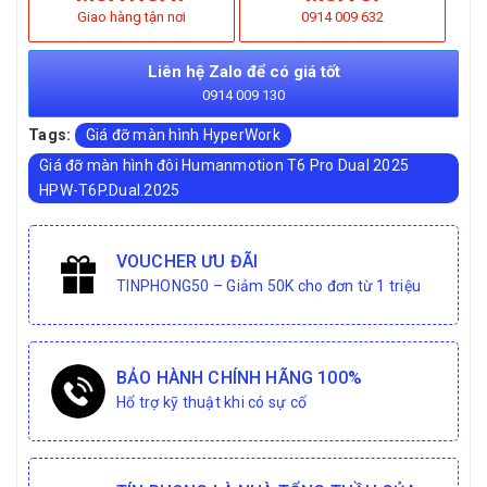
Giao hàng tận nơi
0914 009 632
Liên hệ Zalo để có giá tốt
0914 009 130
Tags:
Giá đỡ màn hình HyperWork
Giá đỡ màn hình đôi Humanmotion T6 Pro Dual 2025
HPW-T6P.Dual.2025
VOUCHER ƯU ĐÃI
TINPHONG50 – Giảm 50K cho đơn từ 1 triệu
BẢO HÀNH CHÍNH HÃNG 100%
Hổ trợ kỹ thuật khi có sự cố