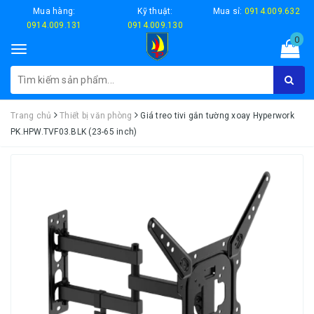
Mua hàng:
Kỹ thuật:
Mua sỉ:
0914.009.632
0914.009.131
0914.009.130
0
Toggle
navigation
Trang chủ
Thiết bị văn phòng
Giá treo tivi gắn tường xoay Hyperwork
PK.HPW.TVF03.BLK (23-65 inch)