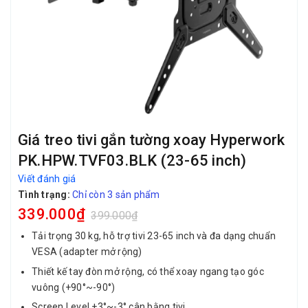
Giá treo tivi gắn tường xoay Hyperwork
PK.HPW.TVF03.BLK (23-65 inch)
Viết đánh giá
Tình trạng:
Chỉ còn 3 sản phẩm
339.000₫
399.000₫
Tải trọng 30 kg, hỗ trợ tivi 23-65 inch và đa dạng chuẩn
VESA (adapter mở rộng)
Thiết kế tay đòn mở rộng, có thể xoay ngang tạo góc
vuông (+90°~-90°)
Screen Level +3°~-3° cân bằng tivi