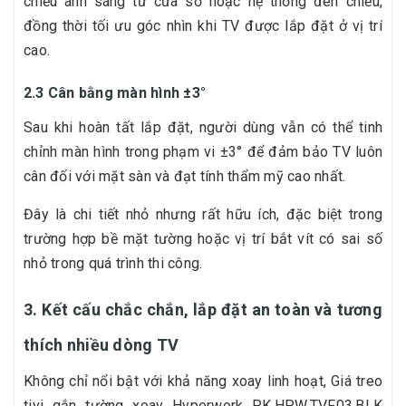
chiếu ánh sáng từ cửa sổ hoặc hệ thống đèn chiếu,
đồng thời tối ưu góc nhìn khi TV được lắp đặt ở vị trí
cao.
2.3 Cân bằng màn hình ±3°
Sau khi hoàn tất lắp đặt, người dùng vẫn có thể tinh
chỉnh màn hình trong phạm vi ±3° để đảm bảo TV luôn
cân đối với mặt sàn và đạt tính thẩm mỹ cao nhất.
Đây là chi tiết nhỏ nhưng rất hữu ích, đặc biệt trong
trường hợp bề mặt tường hoặc vị trí bắt vít có sai số
nhỏ trong quá trình thi công.
3. Kết cấu chắc chắn, lắp đặt an toàn và tương
thích nhiều dòng TV
Không chỉ nổi bật với khả năng xoay linh hoạt, Giá treo
tivi gắn tường xoay Hyperwork PK.HPW.TVF03.BLK