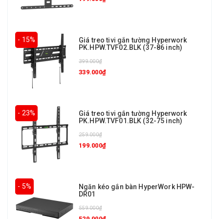
- 15%
Giá treo tivi gắn tường Hyperwork
PK.HPW.TVF02.BLK (37-86 inch)
399.000₫
339.000₫
- 23%
Giá treo tivi gắn tường Hyperwork
PK.HPW.TVF01.BLK (32-75 inch)
259.000₫
199.000₫
- 5%
Ngăn kéo gắn bàn HyperWork HPW-
DR01
559.000₫
529.000₫