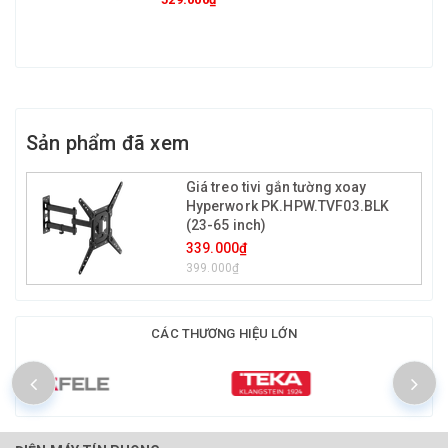
Sản phẩm đã xem
Giá treo tivi gắn tường xoay
Hyperwork PK.HPW.TVF03.BLK
(23-65 inch)
339.000₫
399.000₫
CÁC THƯƠNG HIỆU LỚN