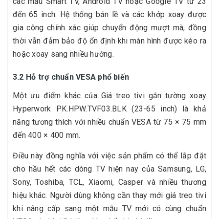
các mẫu Smart TV, Android TV hoặc Google TV từ 23
đến 65 inch. Hệ thống bản lề và các khớp xoay được
gia công chính xác giúp chuyển động mượt mà, đồng
thời vẫn đảm bảo độ ổn định khi màn hình được kéo ra
hoặc xoay sang nhiều hướng.
3.2 Hỗ trợ chuẩn VESA phổ biến
Một ưu điểm khác của Giá treo tivi gắn tường xoay
Hyperwork PK.HPW.TVF03.BLK (23-65 inch) là khả
năng tương thích với nhiều chuẩn VESA từ 75 × 75 mm
đến 400 × 400 mm.
Điều này đồng nghĩa với việc sản phẩm có thể lắp đặt
cho hầu hết các dòng TV hiện nay của Samsung, LG,
Sony, Toshiba, TCL, Xiaomi, Casper và nhiều thương
hiệu khác. Người dùng không cần thay mới giá treo tivi
khi nâng cấp sang một mẫu TV mới có cùng chuẩn