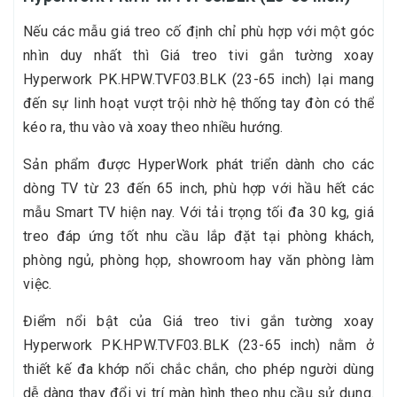
Nếu các mẫu giá treo cố định chỉ phù hợp với một góc
nhìn duy nhất thì Giá treo tivi gắn tường xoay
Hyperwork PK.HPW.TVF03.BLK (23-65 inch) lại mang
đến sự linh hoạt vượt trội nhờ hệ thống tay đòn có thể
kéo ra, thu vào và xoay theo nhiều hướng.
Sản phẩm được HyperWork phát triển dành cho các
dòng TV từ 23 đến 65 inch, phù hợp với hầu hết các
mẫu Smart TV hiện nay. Với tải trọng tối đa 30 kg, giá
treo đáp ứng tốt nhu cầu lắp đặt tại phòng khách,
phòng ngủ, phòng họp, showroom hay văn phòng làm
việc.
Điểm nổi bật của Giá treo tivi gắn tường xoay
Hyperwork PK.HPW.TVF03.BLK (23-65 inch) nằm ở
thiết kế đa khớp nối chắc chắn, cho phép người dùng
dễ dàng thay đổi vị trí màn hình theo nhu cầu sử dụng.