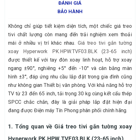
ĐÁNH GIÁ
BẢO HÀNH
Không chỉ giúp tiết kiệm diện tích, một chiếc giá treo
tivi chất lượng còn mang đến trải nghiệm xem thoải
mái ở nhiều vị trí khác nhau.
Giá treo tivi gắn tường
xoay Hyperwork PK.HPW.TVF03.BLK (23-65 inch)
được thiết kế với tay đòn xoay linh hoạt, hỗ trợ xoay
ngang ±90°, nghiêng +5° đến -10° và cân bằng màn
hình ±3°, đáp ứng nhu cầu lắp đặt trong gia đình cũng
như không gian Thiết bị văn phòng. Với khả năng hỗ trợ
TV từ 23 đến 65 inch, tải trọng 30 kg cùng kết cấu thép
SPCC chắc chắn, đây là giải pháp lắp đặt hiện đại
đang được Điện máy Tín Phong phân phối chính hãng.
1. Tổng quan về Giá treo tivi gắn tường xoay
Hyperwork PK.HPW.TVF03.BLK (23-65 inch)