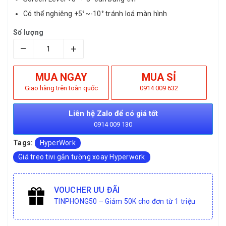
Có thể nghiêng +5°~-10° tránh loá màn hình
Số lượng
–
+
MUA NGAY
MUA SỈ
Giao hàng trên toàn quốc
0914 009 632
Liên hệ Zalo để có giá tốt
0914 009 130
Tags:
HyperWork
Giá treo tivi gắn tường xoay Hyperwork
VOUCHER ƯU ĐÃI
TINPHONG50 – Giảm 50K cho đơn từ 1 triệu