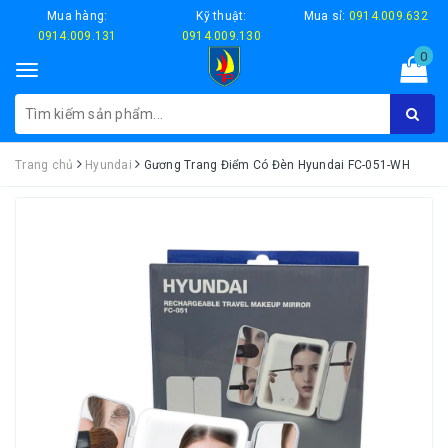
Mua hàng:
Kỹ thuật:
Mua sỉ:
0914.009.632
0914.009.131
0914.009.130
0
Toggle
navigation
Trang chủ
Hyundai
Gương Trang Điểm Có Đèn Hyundai FC-051-WH