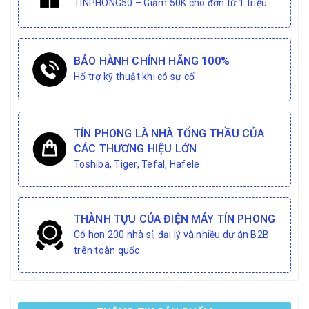
TINPHONG50 – Giảm 50K cho đơn từ 1 triệu
BẢO HÀNH CHÍNH HÃNG 100%
Hổ trợ kỹ thuật khi có sự cố
TÍN PHONG LÀ NHÀ TỔNG THẦU CỦA
CÁC THƯƠNG HIỆU LỚN
Toshiba, Tiger, Tefal, Hafele
THÀNH TỰU CỦA ĐIỆN MÁY TÍN PHONG
Có hơn 200 nhà sỉ, đại lý và nhiều dự án B2B
trên toàn quốc