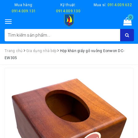
Mua hàng:
Kỹ thuật:
Mua sỉ:
0914.009.632
0914.009.131
0914.009.130
0
Toggle
navigation
Trang chủ
Gia dụng nhà bếp
Hộp khăn giấy gỗ vuông Eonwon DC-
EW305