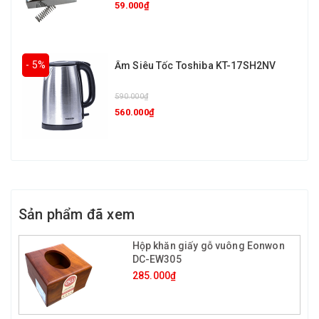
59.000₫
- 5%
Ấm Siêu Tốc Toshiba KT-17SH2NV
590.000₫
560.000₫
Sản phẩm đã xem
Hộp khăn giấy gỗ vuông Eonwon
DC-EW305
285.000₫