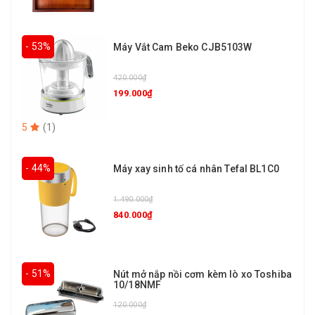
- 53%
Máy Vắt Cam Beko CJB5103W
420.000₫
199.000₫
5
(
1
)
- 44%
Máy xay sinh tố cá nhân Tefal BL1C0
1.490.000₫
840.000₫
- 51%
Nút mở nắp nồi cơm kèm lò xo Toshiba
10/18NMF
120.000₫