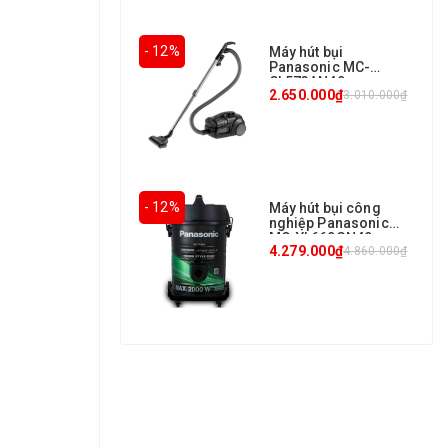
- 12%
Máy hút bụi
Panasonic MC-
CL573AN49
2.650.000₫
3.010.000₫
- 12%
Máy hút bụi công
nghiệp Panasonic
MC-YL669GN49
4.279.000₫
4.860.000₫