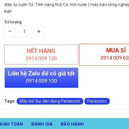
điện tự cuốn Có. Tính năng thổi Có. Hút nước ( máy bán công nghi
kiện
Số lượng
–
+
MUA SỈ
HẾT HÀNG
0914 009 63
0914 009 130
Liên hệ Zalo để có giá tốt
0914 009 130
Tags:
Máy hút bụi dân dụng Panasonic
Panasonic
HANH TOÁN
ĐÁNH GIÁ
BẢO HÀNH