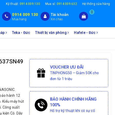
1
Kỹ thuật:
0914.009.130
Mua sỉ:
0914.009.632
Hệ thống cửa hàng
0
0914 009 130
Tài khoản
Mua hàng
Xin chào
Pháp
Teka - Đức
Thiết bị văn phòng
Hafele - Đức
YL637SN49
VOUCHER ƯU ĐÃI
TINPHONG50 – Giảm 50K cho
đơn từ 1 triệu
NASONIC.
 bảo hành 12
BẢO HÀNH CHÍNH HÃNG
. Kiểu máy hút
100%
i. Công suất
Hổ trợ kỹ thuật khi có sự cố
 kiện Có. Dây