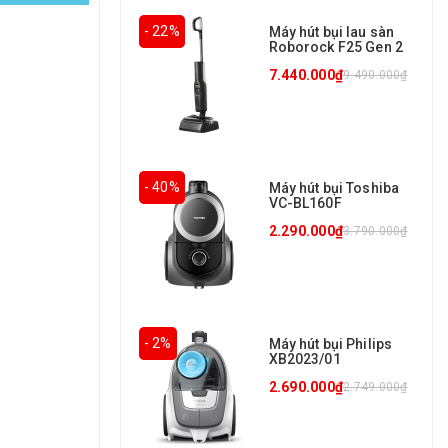
- 22%
Máy hút bụi lau sàn
Roborock F25 Gen 2
7.440.000₫
9.490.000₫
- 40%
Máy hút bụi Toshiba
VC-BL160F
2.290.000₫
3.790.000₫
- 2%
Máy hút bụi Philips
XB2023/01
2.690.000₫
2.749.000₫