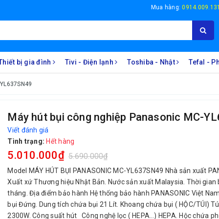
Mua hàng:
0914.009.13
Thiết bị gia đình
Tivi - Điện lạnh
Toshiba - Nhật
Tefal - 
C-YL637SN49
Máy hút bụi công nghiệp Panasonic MC-
Viết đánh giá
Tình trạng:
Hết hàng
5.010.000₫
5.690.000₫
Model MÁY HÚT BỤI PANASONIC MC-YL637SN49 Nhà sản xuất PA
Xuất xứ Thương hiệu Nhật Bản. Nước sản xuất Malaysia. Thời gian
tháng. Địa điểm bảo hành Hệ thống bảo hành PANASONIC Việt Nam
bụi Đứng. Dung tích chứa bụi 21 Lít. Khoang chứa bụi ( HỘC/TÚI) Tú
2300W. Công suất hút Công nghệ lọc ( HEPA…) HEPA. Hộc chứa phụ