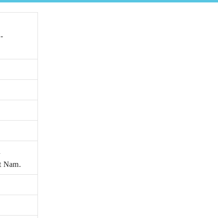
-
h
 Nam.