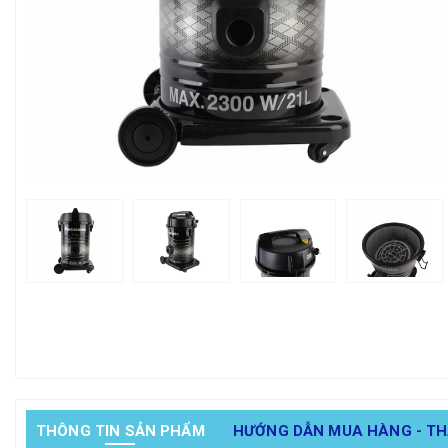
THÔNG TIN SẢN PHẨM
HƯỚNG DẪN MUA HÀNG - T