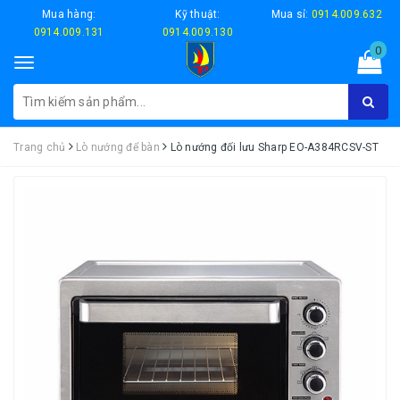
Mua hàng:
Kỹ thuật:
Mua sỉ:
0914.009.632
0914.009.131
0914.009.130
0
Toggle
navigation
Trang chủ
Lò nướng để bàn
Lò nướng đối lưu Sharp EO-A384RCSV-ST