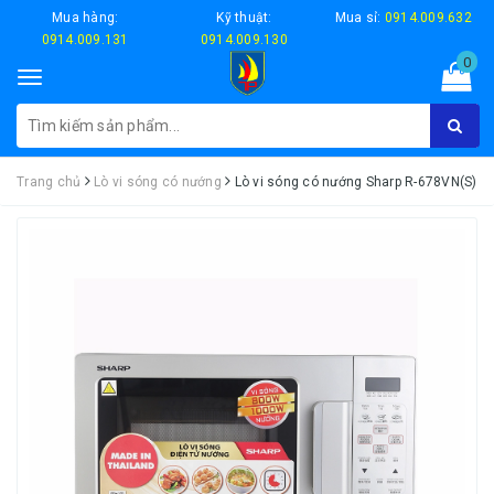
Mua hàng:
Kỹ thuật:
Mua sỉ:
0914.009.632
0914.009.131
0914.009.130
0
Toggle
navigation
Trang chủ
Lò vi sóng có nướng
Lò vi sóng có nướng Sharp R-678VN(S)