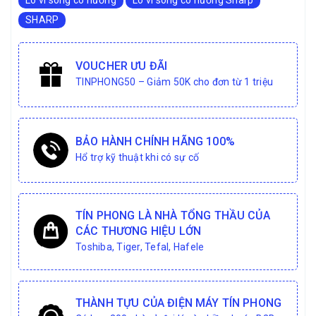
Lò vi sóng có nướng
Lò vi sóng có nướng Sharp
SHARP
VOUCHER ƯU ĐÃI
TINPHONG50 – Giảm 50K cho đơn từ 1 triệu
BẢO HÀNH CHÍNH HÃNG 100%
Hổ trợ kỹ thuật khi có sự cố
TÍN PHONG LÀ NHÀ TỔNG THẦU CỦA
CÁC THƯƠNG HIỆU LỚN
Toshiba, Tiger, Tefal, Hafele
THÀNH TỰU CỦA ĐIỆN MÁY TÍN PHONG