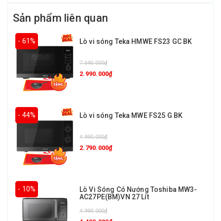
Sản phẩm liên quan
- 61%
Lò vi sóng Teka HMWE FS23 GC BK
7.690.000₫
2.990.000₫
- 44%
Lò vi sóng Teka MWE FS25 G BK
4.990.000₫
2.790.000₫
- 10%
Lò Vi Sóng Có Nướng Toshiba MW3-
AC27PE(BM)VN 27 Lít
4.990.000₫