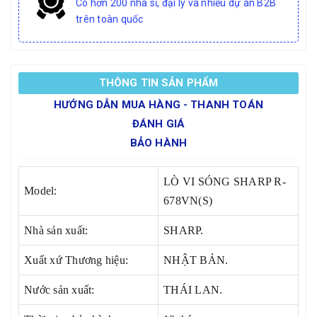
Có hơn 200 nhà sỉ, đại lý và nhiều dự án B2B
trên toàn quốc
THÔNG TIN SẢN PHẨM
HƯỚNG DẪN MUA HÀNG - THANH TOÁN
ĐÁNH GIÁ
BẢO HÀNH
LÒ VI SÓNG SHARP R-
Model:
678VN(S)
Nhà sản xuất:
SHARP.
Xuất xứ Thương hiệu:
NHẬT BẢN.
Nước sản xuất:
THÁI LAN.