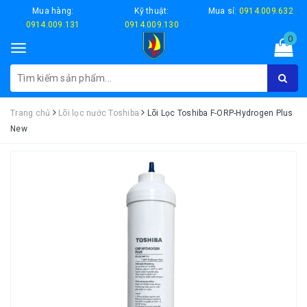
Mua hàng:
Kỹ thuật:
Mua sỉ:
0914.009.632
0914.009.131
0914.009.130
0
Toggle
navigation
Trang chủ
Lõi lọc nước Toshiba
Lõi Lọc Toshiba F-ORP-Hydrogen Plus
New