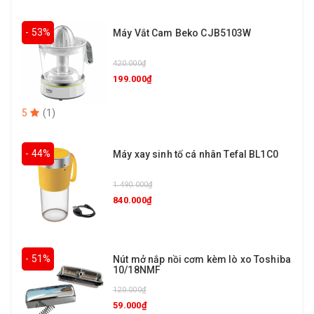
- 53%
Máy Vắt Cam Beko CJB5103W
420.000₫
199.000₫
5
(
1
)
- 44%
Máy xay sinh tố cá nhân Tefal BL1C0
1.490.000₫
840.000₫
- 51%
Nút mở nắp nồi cơm kèm lò xo Toshiba
10/18NMF
120.000₫
59.000₫