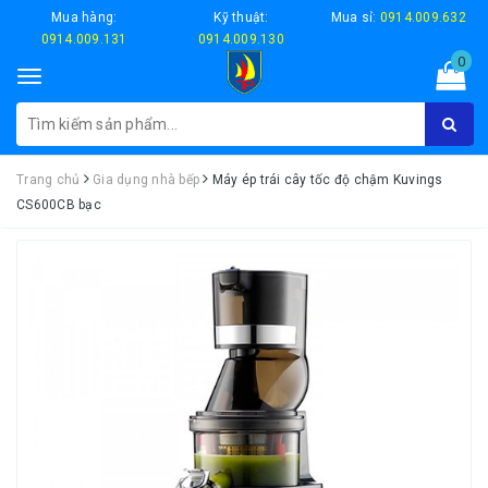
Mua hàng:
Kỹ thuật:
Mua sỉ:
0914.009.632
0914.009.131
0914.009.130
0
Toggle
navigation
Trang chủ
Gia dụng nhà bếp
Máy ép trái cây tốc độ chậm Kuvings
CS600CB bạc