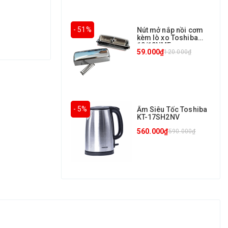
- 51%
Nút mở nắp nồi cơm
kèm lò xo Toshiba
10/18NMF
59.000₫
120.000₫
- 5%
Ấm Siêu Tốc Toshiba
KT-17SH2NV
560.000₫
590.000₫