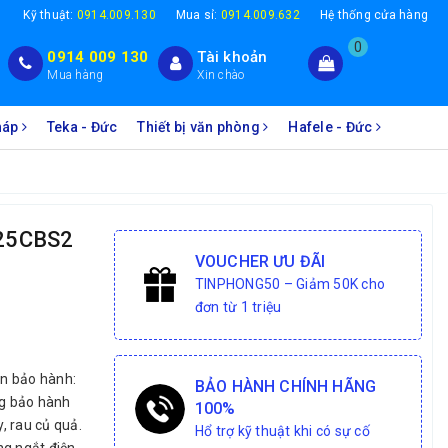
1
Kỹ thuật:
0914.009.130
Mua sỉ:
0914.009.632
Hệ thống cửa hàng
0
0914 009 130
Tài khoản
Mua hàng
Xin chào
Pháp
Teka - Đức
Thiết bị văn phòng
Hafele - Đức
625CBS2
VOUCHER ƯU ĐÃI
TINPHONG50 – Giảm 50K cho
đơn từ 1 triệu
an bảo hành:
BẢO HÀNH CHÍNH HÃNG
ng bảo hành
100%
y, rau củ quả.
Hổ trợ kỹ thuật khi có sự cố