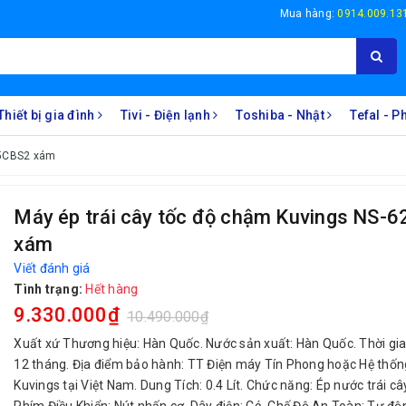
Mua hàng:
0914.009.13
Thiết bị gia đình
Tivi - Điện lạnh
Toshiba - Nhật
Tefal - 
25CBS2 xám
Máy ép trái cây tốc độ chậm Kuvings NS-
xám
Viết đánh giá
Tình trạng:
Hết hàng
9.330.000₫
10.490.000₫
Xuất xứ Thương hiệu: Hàn Quốc. Nước sản xuất: Hàn Quốc. Thời gi
12 tháng. Địa điểm bảo hành: TT Điện máy Tín Phong hoặc Hệ thố
Kuvings tại Việt Nam. Dung Tích: 0.4 Lít. Chức năng: Ép nước trái câ