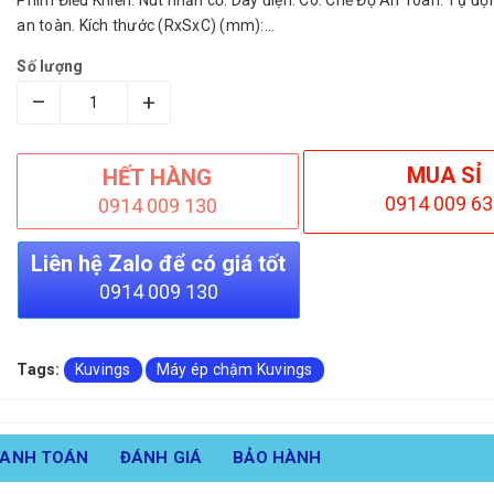
Phím Điều Khiển: Nút nhấn cơ. Dây điện: Có. Chế Độ An Toàn: Tự độ
an toàn. Kích thước (RxSxC) (mm):...
Số lượng
–
+
MUA SỈ
HẾT HÀNG
0914 009 63
0914 009 130
Liên hệ Zalo để có giá tốt
0914 009 130
Tags:
Kuvings
Máy ép chậm Kuvings
HANH TOÁN
ĐÁNH GIÁ
BẢO HÀNH