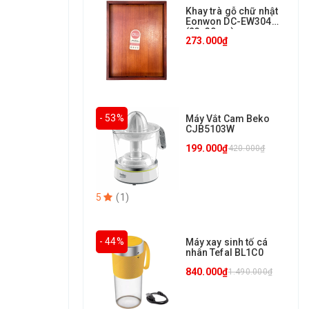
Khay trà gỗ chữ nhật
Eonwon DC-EW304
(23x30cm)
273.000₫
- 53%
Máy Vắt Cam Beko
CJB5103W
199.000₫
420.000₫
5
(
1
)
- 44%
Máy xay sinh tố cá
nhân Tefal BL1C0
840.000₫
1.490.000₫