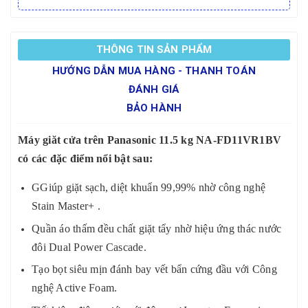
THÔNG TIN SẢN PHẨM
HƯỚNG DẪN MUA HÀNG - THANH TOÁN
ĐÁNH GIÁ
BẢO HÀNH
Máy giăt cửa trên Panasonic 11.5 kg NA-FD11VR1BV
có các đặc điểm nổi bật sau:
GGiúp giặt sạch, diệt khuẩn 99,99% nhờ công nghệ
Stain Master+ .
Quần áo thấm đều chất giặt tẩy nhờ hiệu ứng thác nước
đôi Dual Power Cascade.
Tạo bọt siêu mịn đánh bay vết bẩn cứng đầu với Công
nghệ Active Foam.