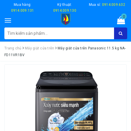
Mua hàng:
Kỹ thuật:
Mua sỉ:
0914.009.632
0914.009.131
0914.009.130
0
Toggle
navigation
Trang chủ
Máy giặt cửa trên
Máy giăt cửa trên Panasonic 11.5 kg NA-
FD11VR1BV