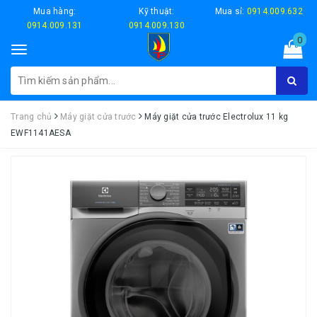
Mua hàng:
Kỹ thuật:
Mua sỉ:
0914.009.632
0914.009.131
0914.009.130
0
Toggle
navigation
Trang chủ
Máy giặt cửa trước
Máy giặt cửa trước Electrolux 11 kg
EWF1141AESA