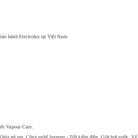
ảo hành Electrolux tại Việt Nam.
ước Vapour Care.
hóa trẻ em, Công nghệ Inverter - Tiết kiệm điện, Giặt hơi nước, Vệ