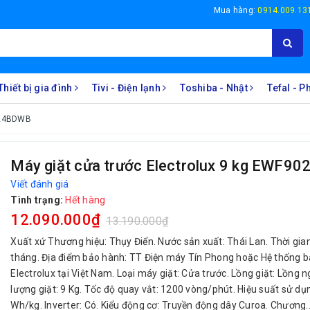
Mua hàng:
0914.009.13
Thiết bị gia đình
Tivi - Điện lạnh
Toshiba - Nhật
Tefal - 
9024BDWB
Máy giặt cửa trước Electrolux 9 kg EWF9
Viết đánh giá
Tình trạng:
Hết hàng
12.090.000₫
13.190.000₫
Xuất xứ Thương hiệu: Thụy Điển. Nước sản xuất: Thái Lan. Thời gia
tháng. Địa điểm bảo hành: TT Điện máy Tín Phong hoặc Hệ thống 
Electrolux tại Việt Nam. Loại máy giặt: Cửa trước. Lồng giặt: Lồng 
lượng giặt: 9 Kg. Tốc độ quay vắt: 1200 vòng/phút. Hiệu suất sử dụn
Wh/kg. Inverter: Có. Kiểu động cơ: Truyền động dây Curoa. Chương..