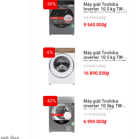
- 34%
Máy giặt Toshiba
Inverter 10.5 kg TW-
T25BZU115MWV(MG)
14.990.000₫
9.940.000₫
- 6%
Máy giặt Toshiba
inverter 10.5 kg TW-
T37BZP115MWV(WT)
17.890.000₫
16.890.000₫
- 42%
Máy giặt Toshiba
inverter 10.5kg TW-
BL115A2V(SS)
11.990.000₫
6.990.000₫
 sinh lồng