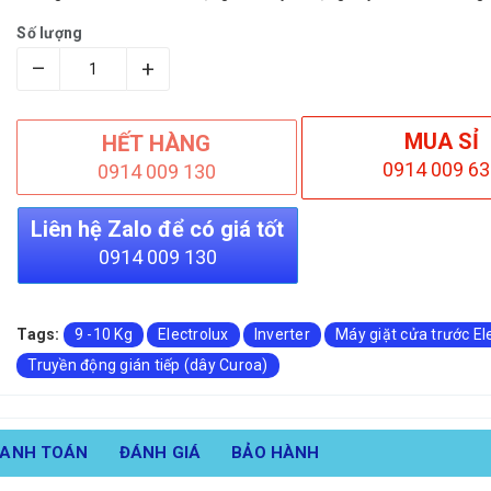
Số lượng
–
+
MUA SỈ
HẾT HÀNG
0914 009 63
0914 009 130
Liên hệ Zalo để có giá tốt
0914 009 130
Tags:
9 -10 Kg
Electrolux
Inverter
Máy giặt cửa trước El
Truyền động gián tiếp (dây Curoa)
HANH TOÁN
ĐÁNH GIÁ
BẢO HÀNH