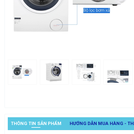
THÔNG TIN SẢN PHẨM
HƯỚNG DẪN MUA HÀNG - T