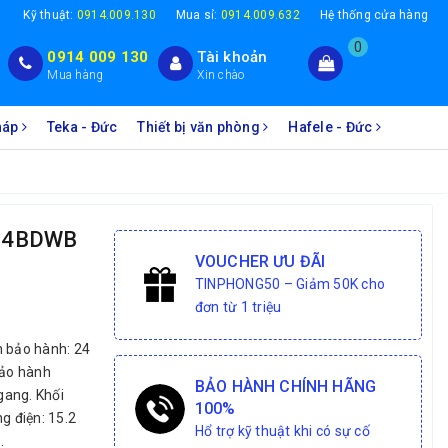
1
Kỹ thuật:
0914.009.130
Mua sỉ:
0914.009.632
Hệ thống cửa hàng
0
0914 009 130
Tài khoản
Mua hàng
Xin chào
Pháp
Teka - Đức
Thiết bị văn phòng
Hafele - Đức
024BDWB
VOUCHER ƯU ĐÃI
TINPHONG50 – Giảm 50K cho
đơn từ 1 triệu
n bảo hành: 24
bảo hành
BẢO HÀNH CHÍNH HÃNG
ngang. Khối
100%
g điện: 15.2
Hổ trợ kỹ thuật khi có sự cố
.