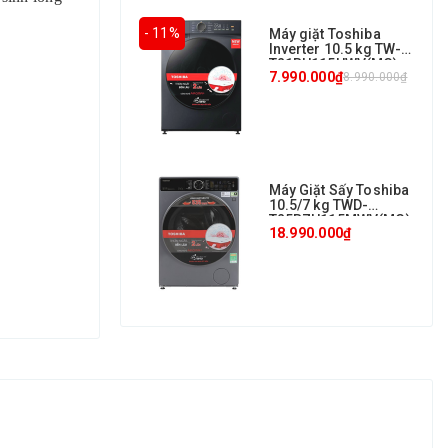
- 11%
Máy giặt Toshiba
Inverter 10.5 kg TW-
T21BU115UWV(MG)
7.990.000₫
8.990.000₫
Máy Giặt Sấy Toshiba
10.5/7 kg TWD-
T25BZU115MWV(MG)
18.990.000₫