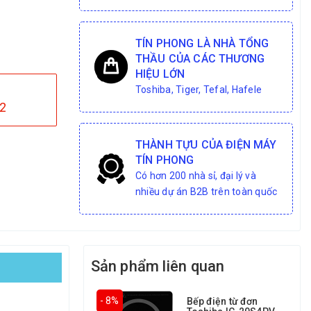
TÍN PHONG LÀ NHÀ TỔNG
THẦU CỦA CÁC THƯƠNG
HIỆU LỚN
Toshiba, Tiger, Tefal, Hafele
2
THÀNH TỰU CỦA ĐIỆN MÁY
TÍN PHONG
Có hơn 200 nhà sỉ, đại lý và
nhiều dự án B2B trên toàn quốc
Sản phẩm liên quan
- 8%
Bếp điện từ đơn