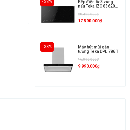
- 38%
Bếp điện từ 3 vùng
nấu Teka IZC 83620
MST BK
28.490.000₫
17.590.000₫
- 38%
Máy hút mùi gắn
tường Teka DPL 786 T
16.090.000₫
9.990.000₫