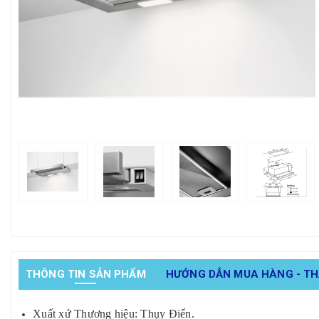
THÔNG TIN SẢN PHẨM
HƯỚNG DẪN MUA HÀNG - T
Xuất xứ Thương hiệu: Thụy Điển.