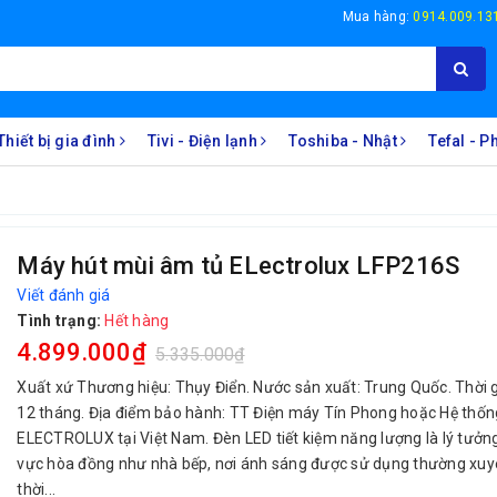
Mua hàng:
0914.009.13
Thiết bị gia đình
Tivi - Điện lạnh
Toshiba - Nhật
Tefal - 
S
Máy hút mùi âm tủ ELectrolux LFP216S
Viết đánh giá
Tình trạng:
Hết hàng
4.899.000₫
5.335.000₫
Xuất xứ Thương hiệu: Thụy Điển. Nước sản xuất: Trung Quốc. Thời 
12 tháng. Địa điểm bảo hành: TT Điện máy Tín Phong hoặc Hệ thố
ELECTROLUX tại Việt Nam. Đèn LED tiết kiệm năng lượng là lý tưởn
vực hòa đồng như nhà bếp, nơi ánh sáng được sử dụng thường xuy
thời...