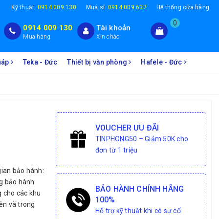
1
Kỹ thuật:
0914.009.130
Mua sỉ:
0914.009.632
Hệ thống cửa hàng
0
0914 009 130
Tài khoản
Mua hàng
Xin chào
Pháp
Teka - Đức
Thiết bị văn phòng
Hafele - Đức
VOUCHER ƯU ĐÃI
TINPHONG50 – Giảm 50K cho
đơn từ 1 triệu
gian bảo hành:
ng bảo hành
BẢO HÀNH CHÍNH HÃNG
g cho các khu
100%
ên và trong
Hổ trợ kỹ thuật khi có sự cố