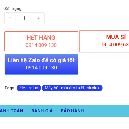
Số lượng
–
+
MUA SỈ
HẾT HÀNG
0914 009 63
0914 009 130
Liên hệ Zalo để có giá tốt
0914 009 130
Tags:
Electrolux
Máy hút mùi âm tủ Electrolux
HANH TOÁN
ĐÁNH GIÁ
BẢO HÀNH