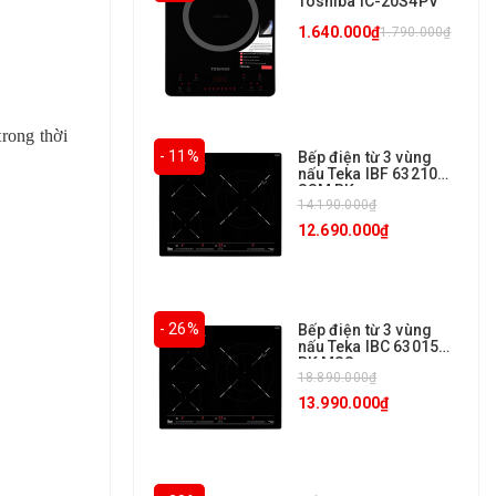
Toshiba IC-20S4PV
1.640.000₫
1.790.000₫
rong thời
- 11%
Bếp điện từ 3 vùng
nấu Teka IBF 63210
SSM BK
14.190.000₫
12.690.000₫
- 26%
Bếp điện từ 3 vùng
nấu Teka IBC 63015
BK MSS
18.890.000₫
13.990.000₫