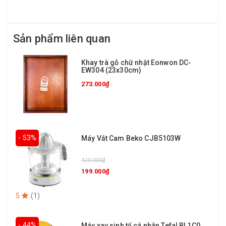
Sản phẩm liên quan
Khay trà gỗ chữ nhật Eonwon DC-
EW304 (23x30cm)
273.000₫
- 53%
Máy Vắt Cam Beko CJB5103W
420.000₫
199.000₫
5
(
1
)
- 44%
Máy xay sinh tố cá nhân Tefal BL1C0