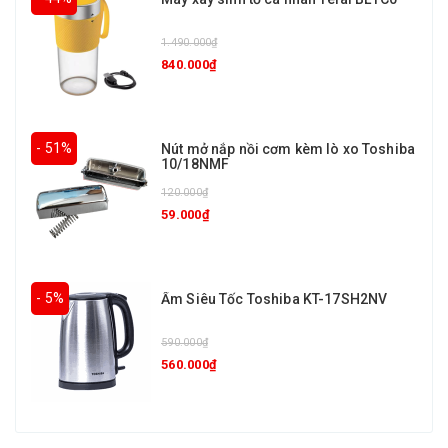
1.490.000₫
840.000₫
- 51%
Nút mở nắp nồi cơm kèm lò xo Toshiba
10/18NMF
120.000₫
59.000₫
- 5%
Ấm Siêu Tốc Toshiba KT-17SH2NV
590.000₫
560.000₫