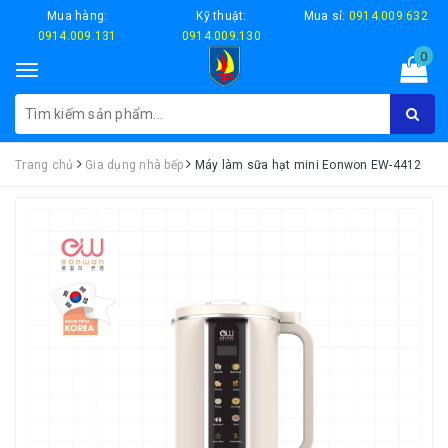
Mua hàng:
Kỹ thuật:
Mua sỉ:
0914.009.632
0914.009.131
0914.009.130
0
Toggle
navigation
Trang chủ
Gia dụng nhà bếp
Máy làm sữa hạt mini Eonwon EW-4412