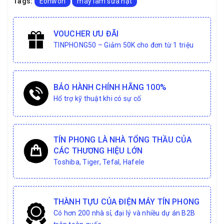
Tags:
Eonwon
máy làm sữa hạt
VOUCHER ƯU ĐÃI
TINPHONG50 – Giảm 50K cho đơn từ 1 triệu
BẢO HÀNH CHÍNH HÃNG 100%
Hổ trợ kỹ thuật khi có sự cố
TÍN PHONG LÀ NHÀ TỔNG THẦU CỦA
CÁC THƯƠNG HIỆU LỚN
Toshiba, Tiger, Tefal, Hafele
THÀNH TỰU CỦA ĐIỆN MÁY TÍN PHONG
Có hơn 200 nhà sỉ, đại lý và nhiều dự án B2B