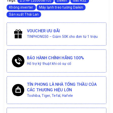
Tags:
2.5 HP (20500BTU)
Daikin
Gas R32
Không inverter
Máy lạnh treo tường Daikin
Sản xuất Thái Lan
VOUCHER ƯU ĐÃI
TINPHONG50 – Giảm 50K cho đơn từ 1 triệu
BẢO HÀNH CHÍNH HÃNG 100%
Hổ trợ kỹ thuật khi có sự cố
TÍN PHONG LÀ NHÀ TỔNG THẦU CỦA
CÁC THƯƠNG HIỆU LỚN
Toshiba, Tiger, Tefal, Hafele