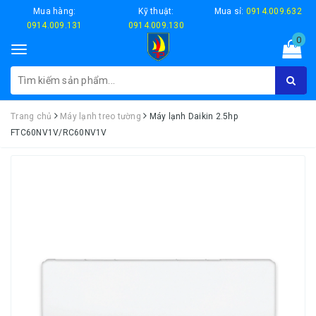
Mua hàng:
Kỹ thuật:
Mua sỉ:
0914.009.632
0914.009.131
0914.009.130
0
Toggle
navigation
Trang chủ
Máy lạnh treo tường
Máy lạnh Daikin 2.5hp
FTC60NV1V/RC60NV1V