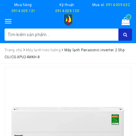
Mua hàng:
Kỹ thuật:
Mua sỉ:
0914.009.632
0914.009.131
0914.009.130
0
Toggle
navigation
Trang chủ
Máy lạnh treo tường
Máy lạnh Panasonic inverter 2.5hp
CU/CS-XPU24WKH-8