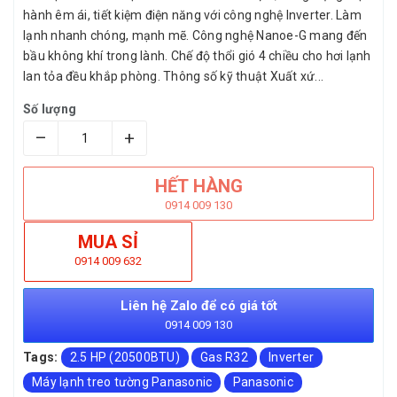
hành êm ái, tiết kiệm điện năng với công nghệ Inverter. Làm
lạnh nhanh chóng, mạnh mẽ. Công nghệ Nanoe-G mang đến
bầu không khí trong lành. Chế độ thổi gió 4 chiều cho hơi lạnh
lan tỏa đều khắp phòng. Thông số kỹ thuật Xuất xứ...
Số lượng
–
+
HẾT HÀNG
0914 009 130
MUA SỈ
0914 009 632
Liên hệ Zalo để có giá tốt
0914 009 130
Tags:
2.5 HP (20500BTU)
Gas R32
Inverter
Máy lạnh treo tường Panasonic
Panasonic