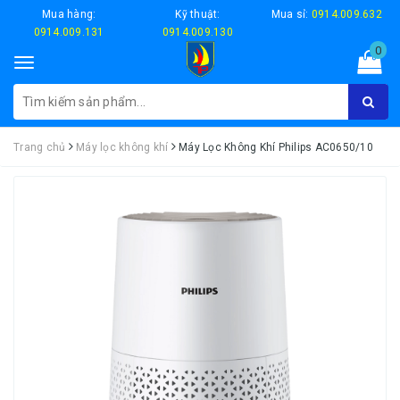
Mua hàng:
Kỹ thuật:
Mua sỉ:
0914.009.632
0914.009.131
0914.009.130
0
Toggle
navigation
Trang chủ
Máy lọc không khí
Máy Lọc Không Khí Philips AC0650/10