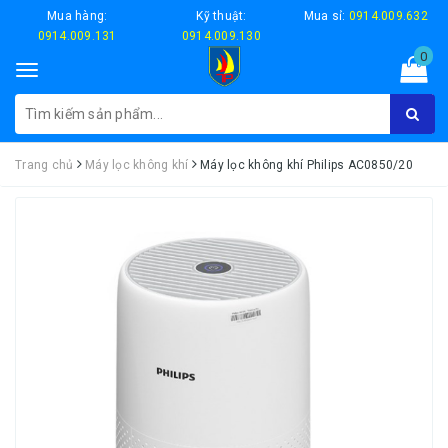
Mua hàng:
Kỹ thuật:
Mua sỉ:
0914.009.632
0914.009.131
0914.009.130
0
Toggle
navigation
Trang chủ
Máy lọc không khí
Máy lọc không khí Philips AC0850/20