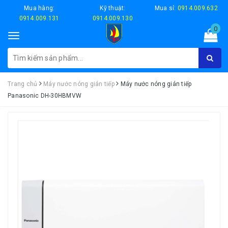
Mua hàng:
Kỹ thuật:
Mua sỉ:
0914.009.632
0914.009.131
0914.009.130
0
Toggle
navigation
Trang chủ
Máy nước nóng gián tiếp
Máy nước nóng gián tiếp
Panasonic DH-30HBMVW