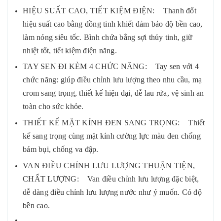
HIỆU SUẤT CAO, TIẾT KIỆM ĐIỆN: Thanh đốt
hiệu suất cao bằng đồng tinh khiết đảm bảo độ bền cao,
làm nóng siêu tốc. Bình chứa bằng sợi thủy tinh, giữ
nhiệt tốt, tiết kiệm điện năng.
TAY SEN ĐI KÈM 4 CHỨC NĂNG: Tay sen với 4
chức năng: giúp điều chỉnh lưu lượng theo nhu cầu, mạ
crom sang trọng, thiết kế hiện đại, dễ lau rửa, vệ sinh an
toàn cho sức khỏe.
THIẾT KẾ MẶT KÍNH ĐEN SANG TRỌNG: Thiết
kế sang trọng cùng mặt kính cường lực màu đen chống
bám bụi, chống va đập.
VAN ĐIỀU CHỈNH LƯU LƯỢNG THUẬN TIỆN,
CHẤT LƯỢNG: Van điều chỉnh lưu lượng đặc biệt,
dễ dàng điều chỉnh lưu lượng nước như ý muốn. Có độ
bền cao.