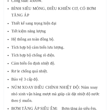
Công suất: 4500W.
BÌNH SIÊU MỎNG, ĐIỀU KHIỂN CƠ, CÓ BƠM
TĂNG ÁP
Thiết kế sang trọng hiện đại
Tiết kiệm năng lượng
Hệ thống an toàn đồng bộ.
Tích hợp bộ cảm biến lưu lượng.
Tích hợp bộ chống rò điện.
Cảm biến ổn định nhiệt độ.
Rơ le chống quá nhiệt.
Bảo vệ 3 cấp độ.
NÚM XOAY ĐIỀU CHỈNH NHIỆT ĐỘ: Núm xoay
nhỏ xinh vận hàng mượt mà giúp cài đặt nhiệt độ nước
theo ý muốn.
BƠM TĂNG ÁP SIÊU ÊM: Bơm tăng áp siêu êm,