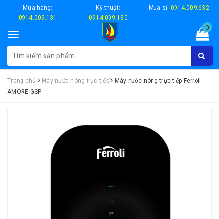
Mua hàng:
Kỹ thuật:
Mua sỉ:
0914.009.632
0914.009.131
0914.009.130
0
Toggle
navigation
Trang chủ
Máy nước nóng trực tiếp
Máy nước nóng trực tiếp Ferroli
AMORE GSP