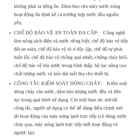
không phát ra tiếng ồn. Đảm bảo cho máy nước nóng
hoạt động ổn định kể cả trường hợp nước đầu nguồn
yếu.
CHẾ ĐỘ BẢO VỆ AN TOÀN ĐA CẤP: Công nghệ
làm nóng tách điện và nước riêng biệt, chế độ bảo vệ tiếp
đất an toàn, chế độ bảo vệ rò rỉ độc lập, chế độ tự phát
hiện lỗi, chế độ bảo vệ chống quá nhiệt, chống cháy khô,
chế độ bảo vệ khi nước trong bình thấp, bộ lọc nâng cao
chất lượng nước và kéo dài tuổi thọ cho thiết bị.
CÔNG TẮC KIỂM SOÁT DÒNG CHẢY: Kiểm soát
dòng chảy của nước, đảm bảo lượng nước đều và liên
tục trong quá trình sử dụng. Chỉ một thao tác mở-tắt
công tắc, người sử dụng có thể dễ dàng điều chỉnh mở-
tắt hoạt động của máy nóng lạnh trực tiếp (có dòng nước
chảy qua, máy nóng lạnh trực tiếp mới hoạt động và
ngược lại).