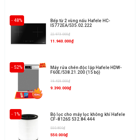
- 48%
Bếp từ 2 vùng nấu Hafele HC-
IS772EA/535.02.222
22.973.000₫
11.940.000₫
- 52%
Máy rửa chén độc lập Hafele HDW-
F60E/538.21.200 (15 bộ)
19.459.000₫
9.390.000₫
- 1%
Bộ lọc cho máy lọc không khí Hafele
CF-8126S 532.84.444
550.800₫
550.000₫