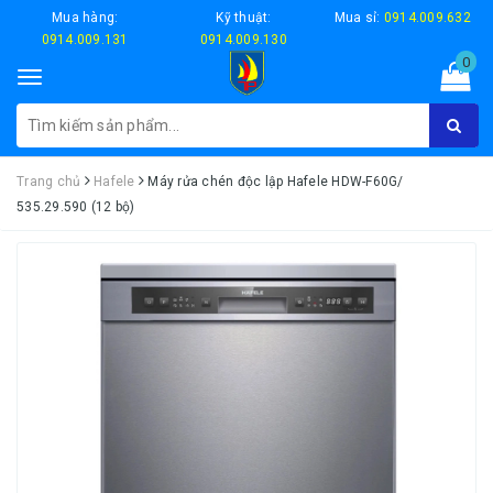
Mua hàng:
Kỹ thuật:
Mua sỉ:
0914.009.632
0914.009.131
0914.009.130
0
Toggle
navigation
Trang chủ
Hafele
Máy rửa chén độc lập Hafele HDW-F60G/
535.29.590 (12 bộ)