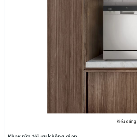
Kiểu dáng 
Khay rửa tối ưu không gian