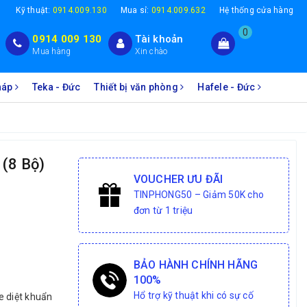
1
Kỹ thuật:
0914.009.130
Mua sỉ:
0914.009.632
Hệ thống cửa hàng
0
0914 009 130
Tài khoản
Mua hàng
Xin chào
Pháp
Teka - Đức
Thiết bị văn phòng
Hafele - Đức
(8 Bộ)
VOUCHER ƯU ĐÃI
TINPHONG50 – Giảm 50K cho
đơn từ 1 triệu
BẢO HÀNH CHÍNH HÃNG
100%
Hổ trợ kỹ thuật khi có sự cố
e diệt khuẩn