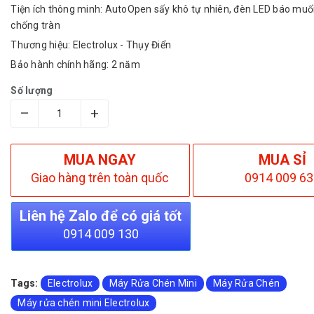
Tiện ích thông minh: AutoOpen sấy khô tự nhiên, đèn LED báo muố
chống tràn
Thương hiệu: Electrolux - Thụy Điển
Bảo hành chính hãng: 2 năm
Số lượng
–
+
MUA NGAY
MUA SỈ
Giao hàng trên toàn quốc
0914 009 63
Liên hệ Zalo để có giá tốt
0914 009 130
Tags:
Electrolux
Máy Rửa Chén Mini
Máy Rửa Chén
Máy rửa chén mini Electrolux