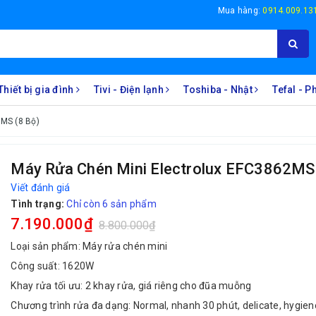
Mua hàng:
0914.009.13
Thiết bị gia đình
Tivi - Điện lạnh
Toshiba - Nhật
Tefal - 
MS (8 Bộ)
Máy Rửa Chén Mini Electrolux EFC3862MS 
Viết đánh giá
Tình trạng:
Chỉ còn 6 sản phẩm
7.190.000₫
8.800.000₫
Loại sản phẩm: Máy rửa chén mini
Công suất: 1620W
Khay rửa tối ưu: 2 khay rửa, giá riêng cho đũa muỗng
Chương trình rửa đa dạng: Normal, nhanh 30 phút, delicate, hygien