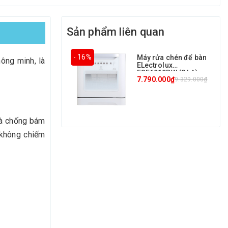
Sản phẩm liên quan
- 16%
Máy rửa chén để bàn
hông minh, là
ELectrolux
ESF6010BW (8 bộ)
7.790.000₫
9.329.000₫
 và chống bám
 không chiếm