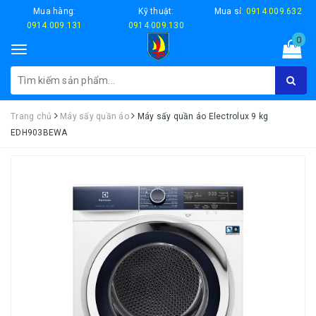
Mua hàng:
Kỹ thuật:
Mua sỉ:
0914.009.632
0914.009.131
0914.009.130
0
Toggle
navigation
Trang chủ
Máy sấy quần áo
Máy sấy quần áo Electrolux 9 kg
EDH903BEWA