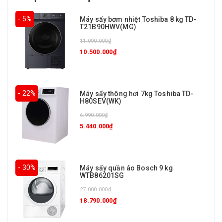
- 5%
Máy sấy bơm nhiệt Toshiba 8 kg TD-
T21B90HWV(MG)
11.090.000₫
10.500.000₫
- 22%
Máy sấy thông hơi 7kg Toshiba TD-
H80SEV(WK)
6.990.000₫
5.440.000₫
- 30%
Máy sấy quần áo Bosch 9 kg
WTB86201SG
27.000.000₫
18.790.000₫