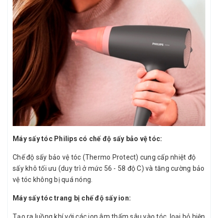
Máy sấy tóc Philips có chế độ sấy bảo vệ tóc:
Chế độ sấy bảo vệ tóc (Thermo Protect) cung cấp nhiệt độ
sấy khô tối ưu (duy trì ở mức 56 - 58 độ C) và tăng cường bảo
vệ tóc không bị quá nóng.
Máy sấy tóc trang bị chế độ sấy ion:
Tạo ra luồng khí với các ion âm thấm sâu vào tóc, loại bỏ hiện