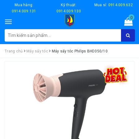
Mua hàng:
Kỹ thuật:
Mua sỉ:
0914.009.632
0914.009.131
0914.009.130
0
Toggle
navigation
Trang chủ
Máy sấy tóc
Máy sấy tóc Philips BHD350/10