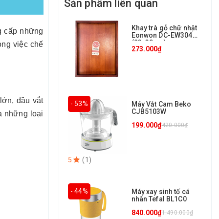
Sản phẩm liên quan
Khay trà gỗ chữ nhật
ng cấp những
Eonwon DC-EW304
(23x30cm)
ong việc chế
273.000₫
lớn, đầu vắt
- 53%
Máy Vắt Cam Beko
CJB5103W
a những loại
199.000₫
420.000₫
5
(
1
)
- 44%
Máy xay sinh tố cá
nhân Tefal BL1C0
840.000₫
1.490.000₫