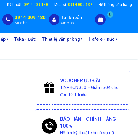
1
Kỹ thuật:
0914.009.130
Mua sỉ:
0914.009.632
Hệ thống cửa hàng
0
0914 009 130
Tài khoản
Mua hàng
Xin chào
Pháp
Teka - Đức
Thiết bị văn phòng
Hafele - Đức
VOUCHER ƯU ĐÃI
TINPHONG50 – Giảm 50K cho
đơn từ 1 triệu
BẢO HÀNH CHÍNH HÃNG
100%
Hổ trợ kỹ thuật khi có sự cố