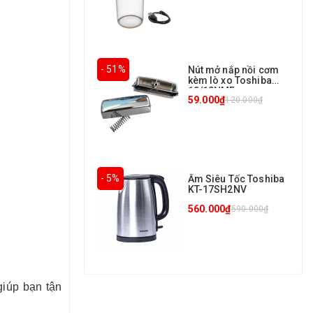
- 51%
Nút mở nắp nồi cơm
kèm lò xo Toshiba
10/18NMF
59.000₫
120.000₫
- 5%
Ấm Siêu Tốc Toshiba
KT-17SH2NV
560.000₫
590.000₫
giúp bạn tận