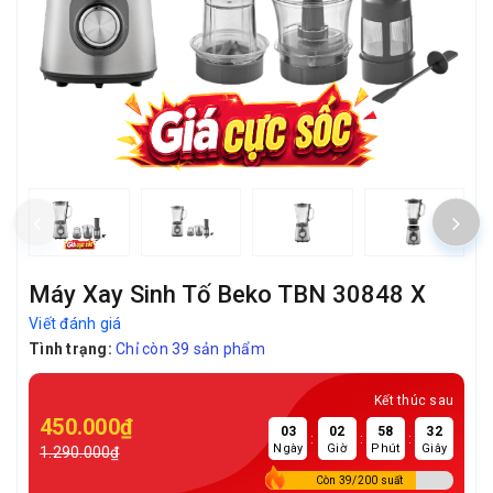
Máy Xay Sinh Tố Beko TBN 30848 X
Viết đánh giá
Tình trạng:
Chỉ còn 39 sản phẩm
Kết thúc sau
450.000₫
03
02
58
31
:
:
:
Ngày
Giờ
Phút
Giây
1.290.000₫
Còn 39/200 suất