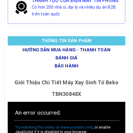
THÀNH TỰU CỦA ĐIỆN MÁY TÍN PHONG
Có hơn 200 nhà sỉ, đại lý và nhiều dự án B2B
trên toàn quốc
THÔNG TIN SẢN PHẨM
HƯỚNG DẪN MUA HÀNG - THANH TOÁN
ĐÁNH GIÁ
BẢO HÀNH
Giới Thiệu Chi Tiết Máy Xay Sinh Tố Beko
TBN30848X