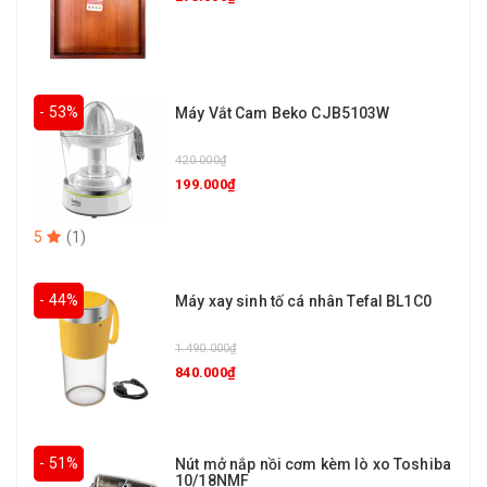
- 53%
Máy Vắt Cam Beko CJB5103W
420.000₫
199.000₫
5
(
1
)
- 44%
Máy xay sinh tố cá nhân Tefal BL1C0
1.490.000₫
840.000₫
- 51%
Nút mở nắp nồi cơm kèm lò xo Toshiba
10/18NMF