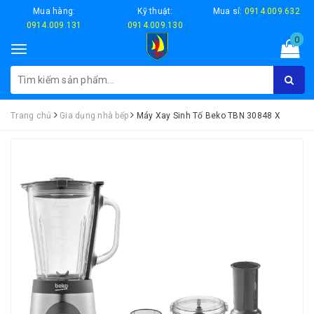
Mua hàng:
Kỹ thuật:
Mua sỉ:
0914.009.632
0914.009.131
0914.009.130
0
Toggle
navigation
Trang chủ
Gia dụng nhà bếp
Máy Xay Sinh Tố Beko TBN 30848 X