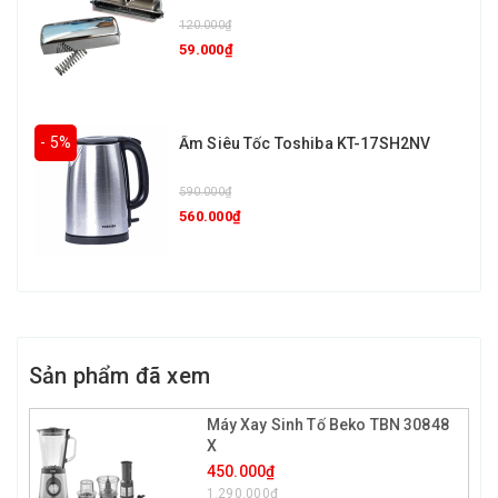
120.000₫
59.000₫
- 5%
Ấm Siêu Tốc Toshiba KT-17SH2NV
590.000₫
560.000₫
Sản phẩm đã xem
Máy Xay Sinh Tố Beko TBN 30848
X
450.000₫
1.290.000₫