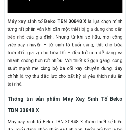
Máy xay sinh tố Beko
TBN 30848 X
là lựa chọn mình
từng rất phân vân khi cần một
thiết bị gia dụng cho căn
bếp nhỏ
của gia đình. Nhưng từ khi sở hữu, mọi công
việc xay nhuyễn – từ sinh tố buổi sáng, thịt cho bữa
trưa đến gia vị cho bữa tối – đều trở nên dễ dàng và
nhanh chóng hơn rất nhiều. Với thiết kế gọn gàng, công
suất mạnh mẽ cùng bộ ba cối xay chuyên dụng, đây
chính là trợ thủ đắc lực cho bất kỳ ai yêu thích nấu ăn
tại nhà.
Thông tin sản phẩm Máy Xay Sinh Tố Beko
TBN 30848 X
Máy xay sinh tố Beko TBN 30848 X được thiết kế hiện
đại, kiểu dáng chắc chắn và tinh gọn. Điểm nổi bật là bộ